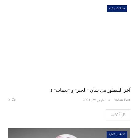
مقالات واراء
آخر السطور في شأن “الحبر” و “نعمات” !!
Sudan Post
مارس 29, 2021
0
اقرأ أكثر...
الاخبار المحلية