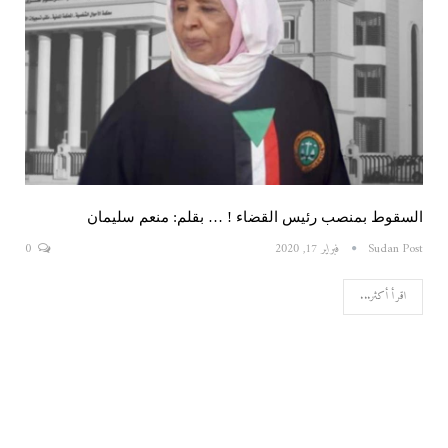
السقوط بمنصب رئيس القضاء ! … بقلم: منعم سليمان
Sudan Post
فبراير 17, 2020
0
اقرأ أكثر...