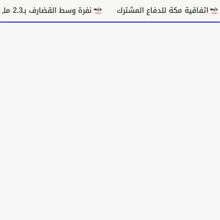
تفاقية مكة للدفاع المشترك
نفرة وسط القضارف بـ2.3 مليار جنيه تستهدف 9 آلاف أسرة