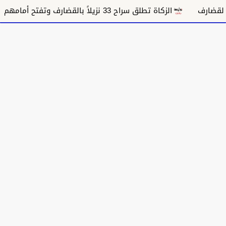
ف
الزكاة تطلق سراح 33 نزيلاً بالقضارف وتفتح أمامهم باب العودة للإنتاج