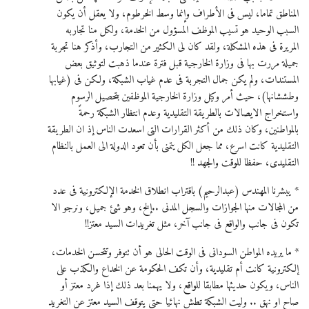
المناطق تماما، ليس فى الأطراف وإنما وسط الخرطوم، ولا يعقل أن يكون
السبب الوحيد هو تسيب الموظف المسؤول من الخدمة، ولكل منا تجاربه
المريرة فى هذه المشكلة، ولقد كان لى الكثير من التجارب، وأذكر هنا تجربة
جميلة مررت بها فى وزارة الخارجية قبل فترة عندما ذهبت لتوثيق بعض
المستندات، ولم يكن جمال التجربة فى عدم غياب الشبكة، ولكن فى (غيابها
وطششانها)، حيث أمر وكيل وزارة الخارجية الموظفين بتحصيل الرسوم
واستخراج الايصالات بالطريقة التقليدية وعدم انتظار الشبكة رحمةً
بالمواطنين، وكان ذلك من أكثر القرارات التى اسعدت الناس إذ ان الطريقة
التقليدية كانت اسرع، مما جعل الكل يتمنى بأن تعود الدولة الى العمل بالنظام
التقليدى، حفظا للوقت والجهد !!
* يبشرنا المهندس (عبدالرحيم) باقتراب انطلاق الخدمة الإلكترونية فى عدد
من المجالات منها الجوازات والسجل المدنى ..إلخ، وهو شئ جميل، ونرجو الا
تكون فى جانب والواقع فى جانب آخر، مثل تغريدات السيد معتز!!
* ما يريده المواطن السودانى فى الوقت الحالى هو أن تتوفر وتتحسن الخدمات،
إلكترونية كانت أم تقليدية، وأن تكف الحكومة عن الخداع والكذب على
الناس، ويكون حديثها مطابقا للواقع، ولا يهمنا بعد ذلك إذا غرد معتز أو
صاح او نهق .. وليت الشبكة تطش نهائيا حتى يتوقف السيد معتز عن التغريد