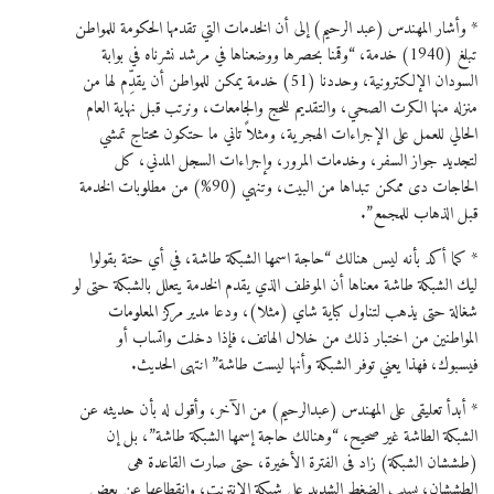
* وأشار المهندس (عبد الرحيم) إلى أن الخدمات التي تقدمها الحكومة للمواطن
تبلغ (1940) خدمة، “وقمنا بحصرها ووضعناها في مرشد نشرناه في بوابة
السودان الإلكترونية، وحددنا (51) خدمة يمكن للمواطن أن يقدِّم لها من
منزله منها الكرت الصحي، والتقديم للحج والجامعات، ونرتب قبل نهاية العام
الحالي للعمل على الإجراءات الهجرية، ومثلاً تاني ما حتكون محتاج تمشي
لتجديد جواز السفر، وخدمات المرور، وإجراءات السجل المدني، كل
الحاجات دى ممكن تبداها من البيت، وتنهي (90%) من مطلوبات الخدمة
قبل الذهاب للمجمع”.
* كما أكد بأنه ليس هنالك “حاجة اسمها الشبكة طاشة، في أي حتة بقولوا
ليك الشبكة طاشة معناها أن الموظف الذي يقدم الخدمة يتعلل بالشبكة حتى لو
شغالة حتى يذهب لتناول كباية شاي (مثلا)، ودعا مدير مركز المعلومات
المواطنين من اختبار ذلك من خلال الهاتف، فإذا دخلت واتساب أو
فيسبوك، فهذا يعني توفر الشبكة وأنها ليست طاشة” انتهى الحديث.
* أبدأ تعليقى على المهندس (عبدالرحيم) من الآخر، وأقول له بأن حديثه عن
الشبكة الطاشة غير صحيح، “وهنالك حاجة إسمها الشبكة طاشة”، بل إن
(طششان الشبكة) زاد فى الفترة الأخيرة، حتى صارت القاعدة هى
الطششان، بسبب الضغط الشديد على شبكة الإنترنت، وانقطاعها عن بعض