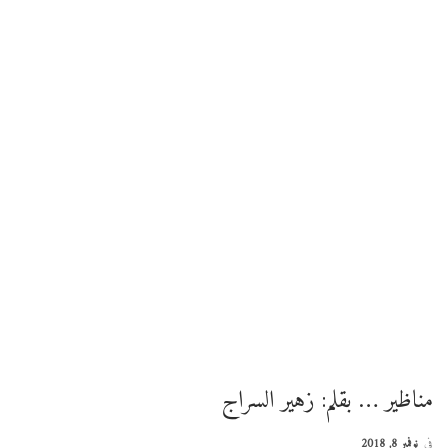
مناظير … بقلم: زهير السراج
في
نوفمبر 8, 2018