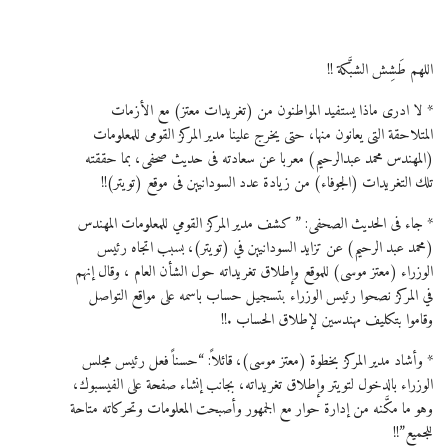
اللهم طَشِش الشبَّكة !!
* لا ادرى ماذا يستفيد المواطنون من (تغريدات معتز) مع الأزمات
المتلاحقة التى يعانون منها، حتى يخرج علينا مدير المركز القومى للمعلومات
(المهندس محمد عبدالرحيم) معربا عن سعادته فى حديث صحفى، بما حققته
تلك التغريدات (الجوفاء) من زيادة عدد السودانيين فى موقع (تويتر)!!
* جاء فى الحديث الصحفى: ” كشف مدير المركز القومي للمعلومات المهندس
(محمد عبد الرحيم) عن تزايد السودانيين في (تويتر)، بسبب اتجاه رئيس
الوزراء (معتز موسى) للموقع وإطلاق تغريداته حول الشأن العام ، وقال إنهم
في المركز نصحوا رئيس الوزراء بتسجيل حساب باسمه على مواقع التواصل
وقاموا بتكليف مهندسين لإطلاق الحساب .!!
* وأشاد مدير المركز بخطوة (معتز موسى)، قائلاً: “حسناً فعل رئيس مجلس
الوزراء بالدخول لتويتر وإطلاق تغريداته، بجانب إنشاء صفحة على الفيسبوك،
وهو ما مكَّنه من إدارة حوار مع الجمهور وأصبحت المعلومات وتحركاته متاحة
للجميع”!!