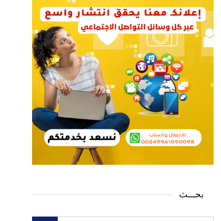
بحـــث