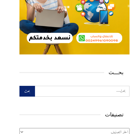
بحـــث
تصنيفات
تصنيفات