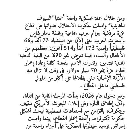
ومن خلال حملة عسكرية واسعة أسمتها “السيوف
الحديدية” واصلت حكومة الاحتلال عدوانها على قطاع
غزة مرتكبة جرائم حرب جماعية ومخلفة دمار شامل
وأسفرت الحرب حتى الآن عن استشهاد 73 ألفاً و66
فلسطينياً وإصابة 173 ألفاً و514 آخرين، معظمهم من
الأطفال والنساء، فيما تعرض نحو 90% من البنية التحتية
المدنية للتدمير، وقدرت الأمم المتحدة كلفة إعادة إعمار
قطاع غزة بنحو 70 مليار دولار، في وقت لا تزال فيه
الأزمة الإنسانية تلقي بظلالها على أكثر من مليوني
فلسطيني داخل القطاع .
ومع دخول عام 2026، بدأت المرحلة الثانية من اتفاق
وقف إطلاق النار، وفق إعلان المبعوث الأمريكي ستيف
ويتكوف، بالتزامن مع اجتماعات فلسطينية لبحث تشكيل
حكومة تكنوقراط وإعادة إعمار القطاع، بينما واصلت
إسرائيل توسيع سيطرتها العسكرية على أجزاء واسعة من