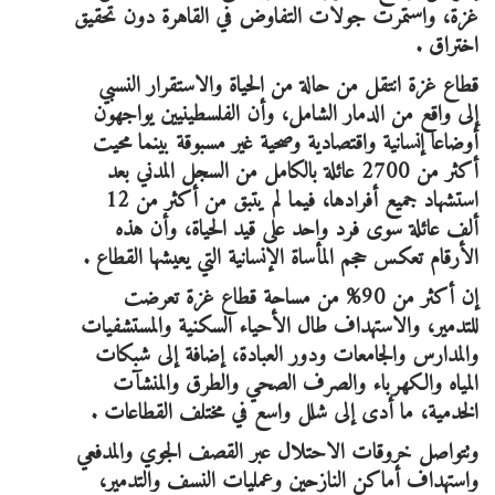
غزة، واستمرت جولات التفاوض في القاهرة دون تحقيق
اختراق .
قطاع غزة انتقل من حالة من الحياة والاستقرار النسبي
إلى واقع من الدمار الشامل، وأن الفلسطينيين يواجهون
أوضاعا إنسانية واقتصادية وصحية غير مسبوقة بينما محيت
أكثر من 2700 عائلة بالكامل من السجل المدني بعد
استشهاد جميع أفرادها، فيما لم يتبق من أكثر من 12
ألف عائلة سوى فرد واحد على قيد الحياة، وأن هذه
الأرقام تعكس حجم المأساة الإنسانية التي يعيشها القطاع .
إن أكثر من 90% من مساحة قطاع غزة تعرضت
للتدمير، والاستهداف طال الأحياء السكنية والمستشفيات
والمدارس والجامعات ودور العبادة، إضافة إلى شبكات
المياه والكهرباء والصرف الصحي والطرق والمنشآت
الخدمية، ما أدى إلى شلل واسع في مختلف القطاعات .
وتتواصل خروقات الاحتلال عبر القصف الجوي والمدفعي
واستهداف أماكن النازحين وعمليات النسف والتدمير،