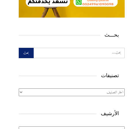
بحـــث
تصنيفات
تصنيفات
الأرشيف