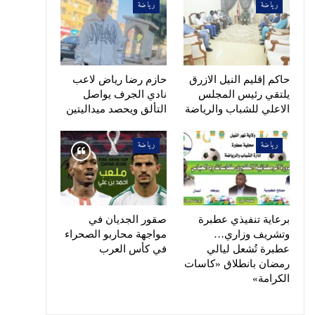
رياضة
رياضة
حاكم إقليم النيل الازرق
حازم رضا رياض لاعب
يلتقي رئيس المجلس
نادي الجرف يواصل
الاعلي للشباب والرياضة
التألق ويحصد ميداليتين
رياضة
رياضة
برعاية تنفيذي عطبرة
صقور الجديان في
وتشريف وزاري…
مواجهة محاربو الصحراء
عطبرة تُشعل ليالي
في كأس العرب
رمضان بانطلاق «كاسات
الكرامة»