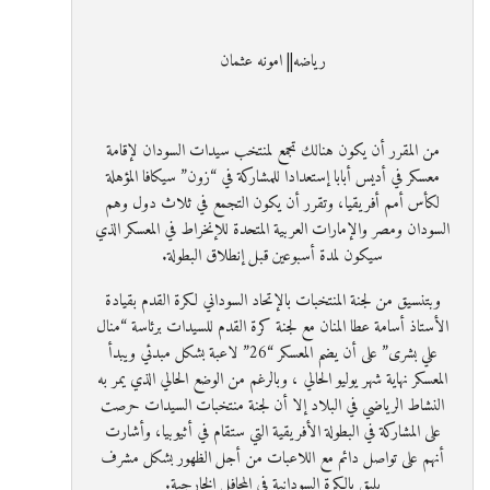
رياضه|| امونه عثمان
من المقرر أن يكون هنالك تجمع لمنتخب سيدات السودان لإقامة
معسكر في أديس أبابا إستعدادا للمشاركة في “زون” سيكافا المؤهلة
لكأس أمم أفريقيا، وتقرر أن يكون التجمع في ثلاث دول وهم
السودان ومصر والإمارات العربية المتحدة للإنخراط في المعسكر الذي
سيكون لمدة أسبوعين قبل إنطلاق البطولة.
وبتنسيق من لجنة المنتخبات بالإتحاد السوداني لكرة القدم بقيادة
الأستاذ أسامة عطا المنان مع لجنة كرة القدم للسيدات برئاسة “منال
علي بشرى” على أن يضم المعسكر “26” لاعبة بشكل مبدئي ويبدأ
المعسكر نهاية شهر يوليو الحالي ، وبالرغم من الوضع الحالي الذي يمر به
النشاط الرياضي في البلاد إلا أن لجنة منتخبات السيدات حرصت
على المشاركة في البطولة الأفريقية التي ستقام في أثيوبيا، وأشارت
أنهم على تواصل دائم مع اللاعبات من أجل الظهور بشكل مشرف
يليق بالكرة السودانية في المحافل الخارجية.