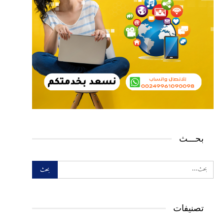
بحـــث
تصنيفات