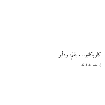
كاريكاتير…. بقلم: ودأبو
في
سبتمبر 27, 2018