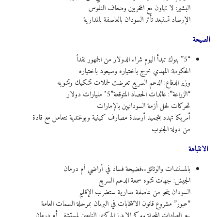
البشير: لا تهاون مع المخربين وضعاف النفوس
الإرصاد تستبعد تأثر السودان بالعاصفة بالمدارية
الصيحة
“5” بنوك تبدأ اليوم شراء الدولار من الجمهور نقداً
الحكومة: المهدي خرج باختياره وسيعود باختياره
وزير الدفاع: الدعم السريع تعرضت لحملات تشكيك وتشويه
“الزراعة”: عائدات الحصاد المتوقعة”5″ مليارات دولار
تحركات لحل أزمة السودانيين بالإمارات
أمريكا تهدد بتجميد أرصدة مصارف كينية ويوغندية تتعامل مع قادة
من دولة الجنوب
الانتباهة
بالمستندات والوثائق..فضيحة فساد في أراضي أم درمان
الجيش: جهات تشوه سمعة الدعم السريع
السودان ينجو من عاصفة مدارية ستضرب الإقليم
“عبور” مشروع قانون الانتخابات في البرلمان بمرحلة السمات العامة
بيع العيادات المحولة ومركز الإيدز المركزي التابعين لمستشفى أم درمان