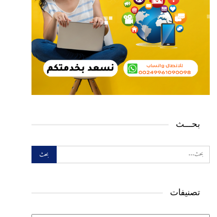
بحـــث
تصنيفات