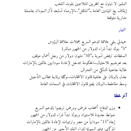
البشير: لا تهاون مع المخربين المتلاعبين بقوت الشعب
إيقاف بيع الميادين العامة بـ”المناقل”..الإرصاد تستبعد تأثر السودان بعاصفة
مدارية متوقعة
التيار
حميدتي ينفي علاقة الدعم السريع بحملات حلاقة الرؤوس
“5” بنوك تبدأ شراء الدولار من الجمهور مباشرة
السلطات ترفض تسوية بـ”50″ مليون دولار من رجل أعمال موقف
بعد تعرضهم للاحتيال..الحكومة تتدخل لإعادة سودانيين عالقين بالإمارات
طالبة جامعية تشتكي من التحرش
جدل بالبرلمان على خلفية قانون الانتخابات..وكتلة برلمانية تطالب التأجيل
وسط مقاطعة..البرلمان يجيز قانون الانتخابات في السمات العامة
آخر لحظة
وزير الدفاع: أصحاب غرض ومرض تربصوا بالدعم السريع
ضوابط جديدة للاستيراد وبنوك تبدأ شراء الدولار من الجمهور
إبعاد”15″ سودانياً من مصر وترتيبات لإعادة عالقين بالإمارات
المركزي: توفير السيولة لشراء النقد الأجنبي من الجمهور