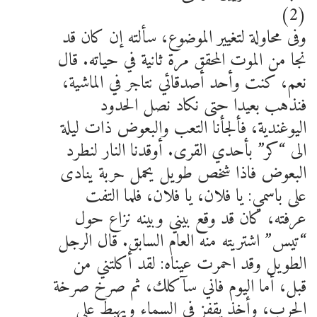
(2)
وفى محاولة لتغيير الموضوع، سألته إن كان قد
نجا من الموت المحقق مرة ثانية في حياته. قال
نعم، كنت وأحد أصدقائي نتاجر في الماشية،
فنذهب بعيدا حتى نكاد نصل الحدود
اليوغندية، فألجأنا التعب والبعوض ذات ليلة
الى “كر” بأحدي القرى. أوقدنا النار لنطرد
البعوض فاذا شخص طويل يحمل حربة ينادى
على باسمي: يا فلان، يا فلان، فلما التفت
عرفته، كان قد وقع بيني وبينه نزاع حول
“تيس” اشتريته منه العام السابق. قال الرجل
الطويل وقد احمرت عيناه: لقد أكلتني من
قبل، أما اليوم فاني سآكلك، ثم صرخ صرخة
الحرب، وأخذ يقفز في السماء ويهبط على