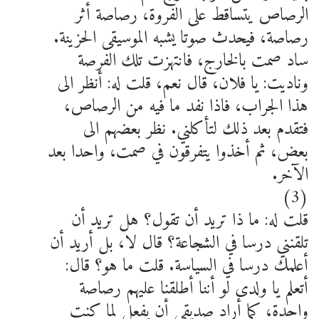
الرصاص يتساقط على الفروة، رصاصة أثر
رصاصة، فيحدث صوتا يشبه الموسيقى الحزينة.
ساد صمت بالخارج، فانتهزت تلك الفرصة
وناديت: يا فلان، قال نعم، قلت له: أنظر الى
هذا الجراب، فاذا نفد ما فيه من الرصاص،
فتقدم بعد ذلك لتأكلني. نظر بعضهم الى
بعض، ثم أخذوا يتفرقون في صمت، واحدا بعد
الآخر.
(3)
قلت له: ما ذا تريد أن تقول؟ هل تريد أن
تلقنني درسا في الشجاعة؟ قال لا، بل أريد أن
أعلمك درسا في السياسة. قلت ما هو؟ قال:
أتعلم يا ولدى لو أننا أطلقنا عليهم رصاصة
واحدة، كما أراد صديقي أن يفعل لما كنت