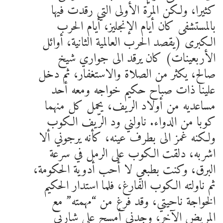
كثيرا، ولكن المرّة الأولى التي رقدت فيها
بالمستشفى كان أيام الإنجليز، أيام الحرب
الكبرى (يقصد الحرب العالمية الثانية، أوائل
الأربعينات) كان يرقد الى جواري شيخ
صالح، يكثر من الصلاة والاستغفار، ثم دخل
علينا ذات صباح حكيم خواجه ومعه أحد
مساعديه من أولاد الريف، يحمل كل منهما
كوبا من الدواء. ناولني ود الرّيف الكوب
ولكنه غمز الى بطرف عينه، كأنه يرجوني ألا
اشربه، دلقت الكوب على الرمل في سرعة
البرق، وكنت بطبعي لا أحب أدوية الحكومة،
ثم ناولته الكوب الفارغ، فلما استدار الحكيم
الخواجة ناحيتي، وقد فرغ من “مهمته” مع
المريض الآخر، وجدني أمسح على شاربي