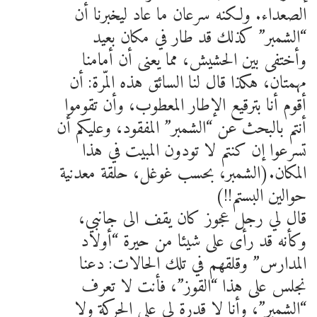
الصعداء. ولكنه سرعان ما عاد ليخبرنا أن
“الشمبر” كذلك قد طار في مكان بعيد
وأختفى بين الحشيش، مما يعنى أن أمامنا
مهمتان، هكذا قال لنا السائق هذه المّرة: أن
أقوم أنا بترقيع الإطار المعطوب، وأن تقوموا
أنتم بالبحث عن “الشمبر” المفقود، وعليكم أن
تسرعوا إن كنتم لا تودون المبيت في هذا
المكان.(الشمبر، بحسب غوغل، حلقة معدنية
حوالين البستم!!)
قال لي رجل عجوز كان يقف الى جانبي،
وكأنه قد رأى على شيئا من حيرة “أولاد
المدارس” وقلقهم في تلك الحالات: دعنا
نجلس على هذا “القوز”، فأنت لا تعرف
“الشمبر”، وأنا لا قدرة لي على الحركة ولا