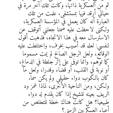
ثم من العسكرية ذاتها، وكانت تلك آخر مرة في
حياتي أرقد فيها بمستشفى. علمت من تلك
العبارة أنه كان يعمل في المؤسسة العسكرية،
ولكنى لاحظت عليه صمتا جعلني أتوقف عن
الاسترسال معه في هذا الاتجاه، فذهبت أقول
لنفسي: لعله قد أصيب بخرف، واختلطت عليه
الوقائع، ولعل الرجل الصالح لم يمت مسموما
كما توهم، وانما توفى على إثر جلطة في الدماغ،
أو نوبة في القلب، أو قضاء وقدرا، ولعل ما
كان بالكوب دواء حقيقي ولم يكن سما.
ولكن، ومن الناحية الأخرى، لماذا غمز ود
الريف بعينه للشيخ إذا كان يقدم له دواء
طبيعيا؟ هل كانت هناك خطة للتخلص من
أعباء العسكريين الزمنى؟