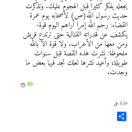
يجعله يفكر كثيرا قبل الهجوم عليك. وتذكرت
حديث رسول الله(ص) لأصحابه يوم عمرة
القضاء: رحم الله إمرا أراهم اليوم قوة-
يكشف عن قدراته القتالية حتى ترتدع قريش
ومن معها من الأعراب. ولا قوة الا بالله
ملحوظة: نشرت هذه القصة قبل سنوات
طويلة، وأعيد نشرها لعلك تجد فيها بعض ما
وجدت.
شارك على
Share