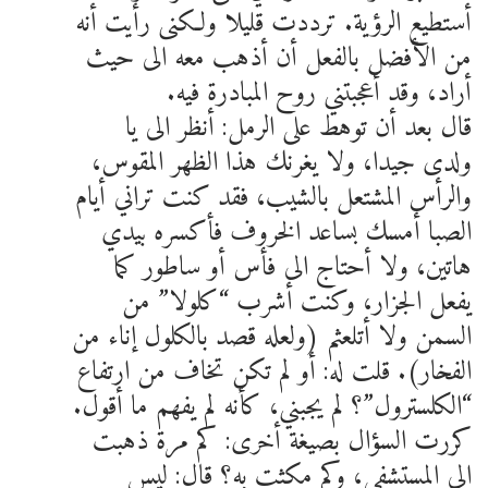
أستطيع الرؤية. ترددت قليلا ولكنى رأيت أنه
من الأفضل بالفعل أن أذهب معه الى حيث
أراد، وقد أعجبتني روح المبادرة فيه.
قال بعد أن توهط على الرمل: أنظر الى يا
ولدى جيدا، ولا يغرنك هذا الظهر المقوس،
والرأس المشتعل بالشيب، فقد كنت تراني أيام
الصبا أمسك بساعد الخروف فأكسره بيدي
هاتين، ولا أحتاج الى فأس أو ساطور كما
يفعل الجزار، وكنت أشرب “كلولا” من
السمن ولا أتلعثم (ولعله قصد بالكلول إناء من
الفخار). قلت له: أو لم تكن تخاف من ارتفاع
“الكلسترول”؟ لم يجبني، كأنه لم يفهم ما أقول.
كررت السؤال بصيغة أخرى: كم مرة ذهبت
الى المستشفى، وكم مكثت به؟ قال: ليس