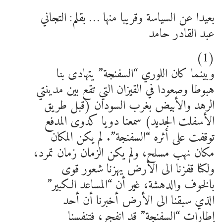
بعيدا عن السياسة وقريبا منها … بقلم: التجاني
عبد القادر حامد
(1)
وبينما كان اللوري “السفنجة” يتهادى بنا
هبوطا وصعودا في القيزان التي تقع بين مدينتي
الرهد والأبيض بغرب السودان (قبل طريق
الأسفلت الجديد) سمعنا دويا كدوى المدفع
توقفت على أثره “السفنجة”. لم يكن المكان
مكان نهب مسلح، ولم يكن الزمان زمان تمرد،
ولكنا قفزنا الى الأرض يهزنا شعور قوى
بالخوف والدهشة، غير أن “المساعد الكبير”
الذي سبقنا الى الأرض أخبرنا أن أحد
إطارات “السفنجة” قد انفجر، فتنفسنا