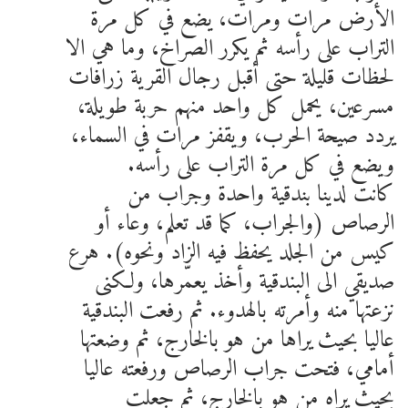
الأرض مرات ومرات، يضع في كل مرة
التراب على رأسه ثم يكرر الصراخ، وما هي الا
لحظات قليلة حتى أقبل رجال القرية زرافات
مسرعين، يحمل كل واحد منهم حربة طويلة،
يردد صيحة الحرب، ويقفز مرات في السماء،
ويضع في كل مرة التراب على رأسه.
كانت لدينا بندقية واحدة وجراب من
الرصاص (والجراب، كما قد تعلم، وعاء أو
كيس من الجلد يحفظ فيه الزاد ونحوه). هرع
صديقي الى البندقية وأخذ يعمّرها، ولكنى
نزعتها منه وأمرته بالهدوء. ثم رفعت البندقية
عاليا بحيث يراها من هو بالخارج، ثم وضعتها
أمامي، فتحت جراب الرصاص ورفعته عاليا
بحيث يراه من هو بالخارج، ثم جعلت