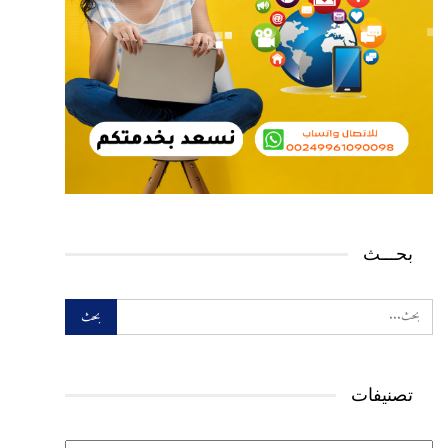
بحـــث
تصنيفات