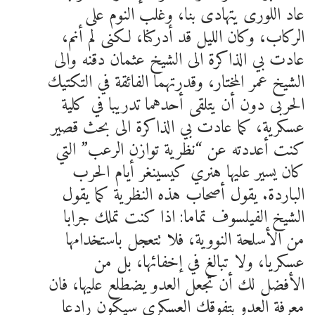
عاد اللورى يتهادى بنا، وغلب النوم على
الركاب، وكان الليل قد أدركنا، لكنى لم أنم،
عادت بي الذاكرة الى الشيخ عثمان دقنه والى
الشيخ عمر المختار، وقدرتهما الفائقة في التكتيك
الحربى دون أن يتلقى أحدهما تدريبا في كلية
عسكرية، كما عادت بي الذاكرة الى بحث قصير
كنت أعددته عن “نظرية توازن الرعب” التي
كان يسير عليها هنري كيسينغر أيام الحرب
الباردة. يقول أصحاب هذه النظرية كما يقول
الشيخ الفيلسوف تماما: اذا كنت تملك جرابا
من الأسلحة النووية، فلا تتعجل باستخدامها
عسكريا، ولا تبالغ في إخفائها، بل من
الأفضل لك أن تجعل العدو يضطلع عليها، فان
معرفة العدو بتفوقك العسكري سيكون رادعا