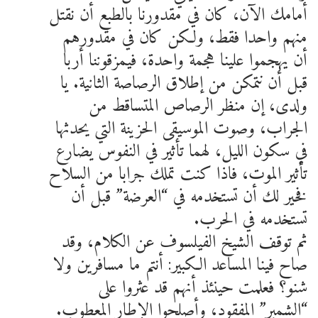
أمامك الآن، كان في مقدورنا بالطبع أن نقتل
منهم واحدا فقط، ولكن كان في مقدورهم
أن يهجموا علينا هجمة واحدة، فيمزقوننا أربا
قبل أن نتمكن من إطلاق الرصاصة الثانية. يا
ولدى، إن منظر الرصاص المتساقط من
الجراب، وصوت الموسيقى الحزينة التي يحدثها
في سكون الليل، لهما تأثير في النفوس يضارع
تأثير الموت، فاذا كنت تملك جرابا من السلاح
فخير لك أن تستخدمه في “العرضة” قبل أن
تستخدمه في الحرب.
ثم توقف الشيخ الفيلسوف عن الكلام، وقد
صاح فينا المساعد الكبير: أنتم ما مسافرين ولا
شنو؟ فعلمت حينئذ أنهم قد عثروا على
“الشمبر” المفقود، وأصلحوا الإطار المعطوب.