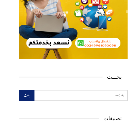
بحـــث
تصنيفات