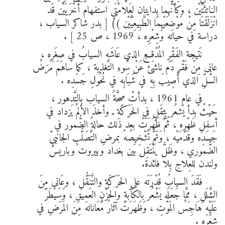
الناتئتَيْن ، وكأنَّهما بِدايتان لِعَلامَتَي استفهام أُخْرَيَيْن قَد
انْزَلَقَتَا مِنْ مَوْضِعَيْهِمَا الطَّبِيعِيَّيْن )) [ بدر شاكر السياب ،
دراسة في حياته وشِعْرِه ، 1969 ، ص 25 ] .
نَتيجة الفَقْرِ المُدْقِعِ الذي عَاشَه السيابُ في صِغَرِه ،
عانى مِنْ فَقْر دَم ناشئ عَنْ سُوءِ التَّغذية ، كما ساهمَ مَرَضُ
السُّلِّ الذي أُصِيبَ بِهِ في شَبَابِه في نُحُولِ جَسَدِه .
في عام 1961 ، بدأتْ صِحَّةُ السياب بالتَّدهور ،
حَيْثُ بدأ يَشعُر بِثِقَلٍ في الحَرَكَةِ ـ وأخذَ الألمُ يَزداد في
أسفلِ ظَهْرِه ، ثُمَّ ظَهَرَتْ بعد ذلك حالةُ الضُّمور في
جَسَدِه وقَدَمَيْه ، وَتَمَّ تَشْخِيصُهُ بمرضِ التَّصَلُّبِ الجانبيِّ
الضُّموري ، وظَلَّ يَنْتَقِل بَين بغداد وبيروت وباريس
ولندن للعِلاج بِلا فائدة.
فَقَدَ السيابُ قُدْرَتَه على الحَرَكَةِ والتَّنَقُّلِ ، وعَانى مِنَ
الشَّلَلِ ، مِمَّا جَعَلَه يَشْعُر بالكآبةِ والحُزْنِ العَمِيقِ ، وَسَيْطَرَ
عَلَيْهِ هَاجِسُ المَوْتِ ، وَظَهَرَتْ آثارُ مُعَاناته مِنَ المَرَضِ في
شِعْرِه .