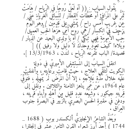
يَقُول السياب : (( آهِ لَعَلَّ رُوحًا في الرِّياح / هَامَتْ
تَمُرُّ على المَرَافِئِ أوْ مَحَطَّاتِ القِطَار / لِتُسَائِلَ الغُرباءَ عَنِّي /
عَنْ غَريبٍ أمْسِ راح / يَمْشِي على قَدَمَيْن / وَهُوَ اليَوْمَ
يَزْحَفُ في انكسار / هِيَ رُوحُ أُمِّي هَزَّهَا الحُبُّ العَمِيق/
حُبُّ الأُمُومَةِ فَهِيَ تَبْكي / آهِ يا وَلَدِي البعيدَ عَن الدِّيار /
وَيْلاه! كَيْفَ تَعُودُ وَحْدَكَ لا دَلِيلَ ولا رفيق )) [
قصيدة/ الباب تَقْرَعُهُ الرِّياح ، لندن ، 13/3/1963 ].
انتقلَ السيابُ إلى المُستشفى الأميريِّ في دَولةِ
الكويت لِتَلَقِّي العِلاج ، حَيْثُ قامتْ برعايته ، وأنفقتْ
عَلَيْه خِلال مُدَّة عِلاجه ، إلا أنَّ المَرَضَ لَمْ يُمْهِلْه ، فَتُوُفِّيَ
عام 1964، عَنْ عُمر يُناهز الثامنة والثلاثين . وَنُقِلَ إلى
قَريته جيكور ، وَشَيَّعَه عدد قليل مِنْ أهْلِهِ وأبناءِ قَريته ،
وَدُفِنَ في مَقبرةِ الحَسَنِ البَصْرِيِّ بالزُّبَيْر في البَصْرَةِ جَنُوب
العِراق .
وَيُعَدُّ الشاعرُ الإنجليزيُّ ألكسندر بوب ( 1688 _
1744 ) أحدَ أبرز شُعراء القرن الثامن عَشَر في إنجلترا ،