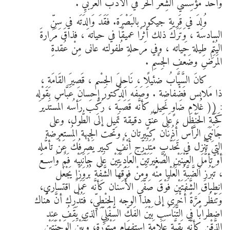
وأحَدَ مُؤسِّسي الشِّعْر الحُر في الأدب العربيِّ .
وُلِدَ في قَريةِ جيكور بالبَصْرَة. فَقَدَ وَالِدَتَه في سِنِّ
السادسة ، وَتَرَكَ ذلك أثرًا عميقًا في حياته ، فذاقَ مَرارةَ
اليُتْمِ طِيلة حَياته ، وفي مَرحلةِ طُفولته عانى مِنْ عُقدةِ
المَرَضِ وضَعْفِ الجِسْمِ .
كانَ السَّيَّابُ ضئيلًا ، نَاحِلَ الجِسْم ، قَصِيرَ القَامَةِ ،
ذا مَلابس فَضْفاضة . وَصَفَه الدُّكتور إحسان عَبَّاس بِقَوْلِه
: (( غُلام ضَاوٍ نَحِيل كأنَّه قَصَبَة ، رُكِّبَ رَأسُه المُستدير
كَحَبَّةِ الحَنْظَل ، عَلى عُنُقٍ دقيقة تَمِيل إلى الطُّول، وعلى
جَانِبَي الرَّأس أُذُنَان كبيرتان ، وتحت الجبهة المُستعرضة
التي تَنْزِل في تَحَدُّبٍ مُتَدَرِّج أَنْفٌ كبير يَصْرِفُكَ عَنْ تأمُّلِه
أوْ تأمُّلِ العَيْنَيْنِ الصَّغِيرَتَيْن العَادِيَّتَيْن عَلى جَانِبَيْه فَمٌ وَاسِع
، تَبْرُز الضَّبَّةُ العُلْيا مِنْه وَمِنْ فَوْقِهَا الشَّفَة بُرُوزًا يَجْعَل
انطباقَ الشَّفَتَيْن فَوْقَ صَفَّي الأسنان كَأنَّه عَمَلٌ اقتساري،
وَتَنْظُر مَرَّةً أُخْرَى إلى هذا الوجه الحِنْطِيِّ، فَتُدْرِك أنَّ هُناك
اضطرابًا في التَّنَاسُبِ بَيْنَ الفَكِّ السُّفْلِيِّ الذي يَقِفُ عِند
الذَّقْنِ كأنَّه بَقِيَّة عَلامَة استفهام مَبْتُورة، وَبَيْنَ الوَجْنَتَيْن