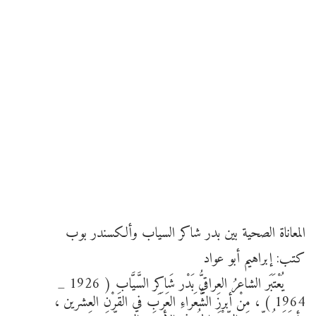
المعاناة الصحية بين بدر شاكر السياب وألكسندر بوب
كتب: إبراهيم أبو عواد
يُعْتَبَر الشاعرُ العِراقيُّ بَدْر شَاكِر السَّيَّاب ( 1926 _
1964 ) ، مِنْ أبرزِ الشُّعَراءِ العَرَبِ في القَرْنِ العِشرين ،