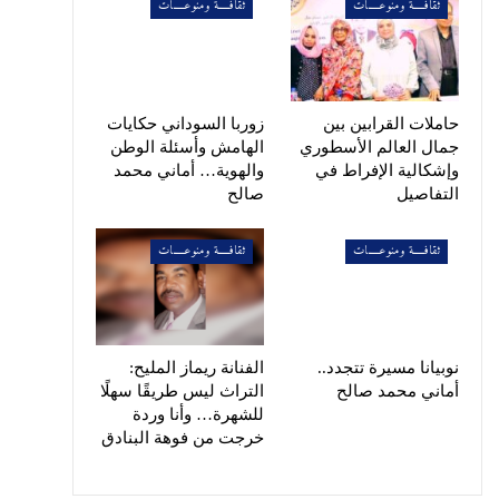
ثقافـــــة ومنوعـــــات
ثقافـــــة ومنوعـــــات
حاملات القرابين بين
زوربا السوداني حكايات
جمال العالم الأسطوري
الهامش وأسئلة الوطن
وإشكالية الإفراط في
والهوية… أماني محمد
التفاصيل
صالح
ثقافـــــة ومنوعـــــات
ثقافـــــة ومنوعـــــات
نوبيانا مسيرة تتجدد..
الفنانة ريماز المليح:
أماني محمد صالح
التراث ليس طريقًا سهلًا
للشهرة… وأنا وردة
خرجت من فوهة البنادق