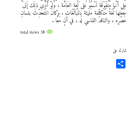
على أنَّها مُتَفَوِّقَة تَسْمُو على لُغةِ العَامَّة ، وَلَوْ أدَّى ذلك إلى
جَعْلِها لُغَةً مُتكلِّفة مَليئة بالمُبَالَغَات . وكانَ المُتَحَدِّثَ بلسانِ
عَصْرِه ، والناقدَ القاسي لَه ، في آنٍ مَعًا .
38 total views
شارك على
Share