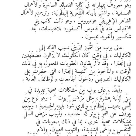
وَهُوَ مَعروفٌ بمهاراته في كِتابةِ القصائدِ الساخرة والأعمالِ
الفلسفية ، واشْتُهِرَ بأبياته الشِّعْرية البُطولية، وتَرجمته لأعمال
الشاعر الإغريقي هوميروس . وَهُوَ ثالث كاتب يَتِمُّ
الاقتباس مِنْهُ في قاموس أكسفورد للاقتباسات، بَعْد
شكسبير وألفريد تنيسون .
عانى بوب مِنَ التَّمييز الدِّينيِّ بسبب انتمائه إلى
الكاثوليك ، في وقت كان الكاثوليك لا يَزَالون مُضْطَهَدِين
في إنجلترا . وَقَدْ تأثَّرَ بقانون العقوبات المعمول به في ذلك
الوقت ، والمأخوذ مِنْ كَنيسةِ إنجلترا ، التي حَظَرَتْ على
الكاثوليك التدريسَ ودُخولَ الجامعاتِ والوظائفَ العَامَّة .
وأيضًا ، عانى بوب مِنْ مُشكلات صِحية عديدة في
سِنِّ الثانية عَشْرَة ، مِثْل مَرَض ” بوت ” ، وَهُوَ نَوع مِنَ
السُّلِّ يُصيبُ العِظَامَ ، والذي شَوَّهَ بُنيته الجِسمية ، وَجَعَلَه
يَتوقَّف عَن النُّمُوِّ ، وتَرَكَه أحْدَب . وَتَسَبَّبَ مَرَضُ السُّلِّ
بِمُشكلات صِحية أُخْرَى ، بما في ذلك صُعوبات في
التَّنَفُّسِ ، والحُمَّى الشديدة، والتهاب العُيون، وآلام