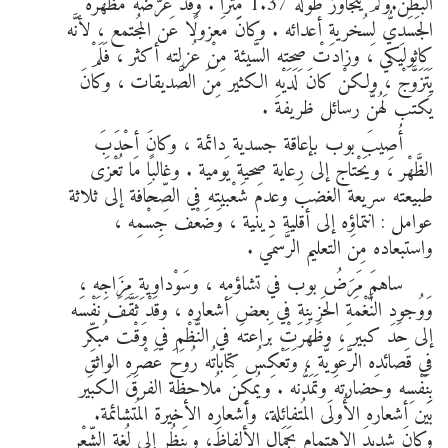
البَطن.وَلَمْ يَتجاوز طُولُه 1.37 مِتْرًا . وَقَدْ عَرَّضَه مَظْهَرُه
الجَسَدِيُّ لِسُخريةِ أعدائه . وكانَ مَعزولًا عَن المُجتمع ، لأنَّه
كاثوليكي ، وزادتْ صِحته السَّيئة مِنْ عُزلته أكثر ، فَلَمْ
يَتَزَوَّجْ ، ولكنْ كانَ لَدَيْهِ الكثير مِنَ الصَّديقات ، وكانَ
يَكتب لَهُنَّ رسائل ظريفة .
أُصِيبَ بوب بإعاقة جسدية دائمة ، وكانَ أحْدَبَ
الظَّهْر ، ويَحْتاج إلى رِعاية صِحية يَومية . وغالبًا مَا تُعْزَى
طبيعته سريعة الغضب وعدم شَعْبيته في الصِّحَافة إلى ثلاثة
عوامل : انتماؤه إلى أقلية دِينية ، وَضَعْف جِسْمِه ،
واستبعاده مِنَ التعليم الرَّسمي .
ساهمَ مَرَضُ بوب في تشاؤمِه ، وسَوْداويةِ مِزَاجِه ،
وَوُجودِ النَّغْمَةِ الحَزينة في بعضِ أشعاره ، وقَدْ ثَقَّفَ نَفْسَه
إلى حَد كبير ، وظَهَرَتْ بَراعته في النَّظْمِ في وَقْت مُبكِّر
في قَصائده الرَّعَوِيَّة ، وَتَعْكِسُ كِتاباتُه رُوحَ عَصْرِهِ الواثقِ
بِنَفْسِه وحَضارته وتَمَدُّنه . ويُمكِن مُلاحظة الفرق الكبير
بَين أشعاره الأُولَى المُتفائلة، وأشعارِه الأخيرة المُتشائمة.
وكانَ شديدَ الاهتمامِ بِجَمَالِ الألفاظِ، ويَنظُر إلى لُغةِ الشِّعْرِ