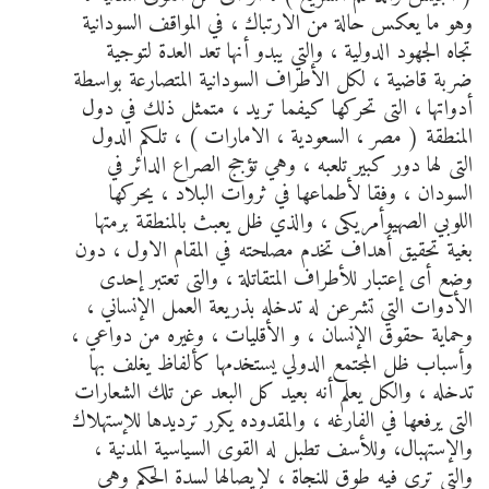
وهو ما يعكس حالة من الارتباك ، في المواقف السودانية
تجاه الجهود الدولية ، والتي يبدو أنها تعد العدة لتوجية
ضربة قاضية ، لكل الأطراف السودانية المتصارعة بواسطة
أدواتها ، التى تحركها كيفما تريد ، متمثل ذلك في دول
المنطقة ( مصر ، السعودية ، الامارات ) ، تلكم الدول
التى لها دور كبير تلعبه ، وهي تؤجج الصراع الدائر في
السودان ، وفقا لأطماعها في ثروات البلاد ، يحركها
اللوبي الصهيوأمريكى ، والذي ظل يعبث بالمنطقة برمتها
بغية تحقيق أهداف تخدم مصلحته في المقام الاول ، دون
وضع أى إعتبار للأطراف المتقاتلة ، والتى تعتبر إحدى
الأدوات التي تشرعن له تدخله بذريعة العمل الإنساني ،
وحماية حقوق الإنسان ، و الأقليات ، وغيره من دواعي ،
وأسباب ظل المجتمع الدولي يستخدمها كألفاظ يغلف بها
تدخله ، والكل يعلم أنه بعيد كل البعد عن تلك الشعارات
التى يرفعها في الفارغه ، والمقدوده يكرر ترديدها للإستهلاك
والإستهبال، وللأسف تطبل له القوى السياسية المدنية ،
والتى تري فيه طوق للنجاة ، لإيصالها لسدة الحكم وهى