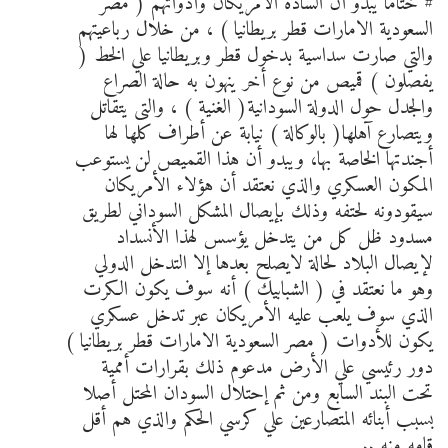
# ختاما يبدو أن السادة الأمريكان وأدواتهم ( مصر
السعودية الامارات قطر بريطانيا ) ، من خلال رباعيتهم
والتي صارت سداسية بدخول قطر وبريطانيا علي الخط (
يفصلون ) قميص من نوع أخر ينهون به حالة الصراع
والجدل حول الدولة السودانية( الغنية ) ، والتى يتقاتل
ويتصارع آهلها( بالوكالة ) نيابة عن أطراف كلها لها
أجندتها الخاصة بها، ويبدو أن هذا القميص لن يستوعب
المكون العسكري والذي نعتقد أن هؤلاء الأمريكان
سيقودونه لحتفه وذلك بإيصال المشكل السوداني لطريق
مسدود ظل كل من يتدخل يؤسس لهذا الأنسداد
لإيصال البلاد لحالة لايصلح بعدها إلا التدخل الدولي
وهو ما نعتقد في ( الشبابيك ) أنه سوف يكون الكرت
الذي سوف يلعب عليه الأمريكان عبر تدخل عسكري
يكون للأدوات ( مصر السعودية الامارات قطر بريطانيا )
دور رئيسي علي الأرض مدعوم ذلك بقرارات أممية
تحت البند السابع ومن ثم إحتلال السودان المحتل أصلا
بسبب أبنائه المتصارعين علي كرسي الحكم والذي هم أقل
قامه منه ..