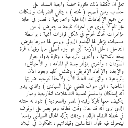
تعلم ان تكلفة ذلك فاتورة ضخمة واجبة السداد علي
حساب وطن أصبح ( تخته ) ، يتلقي الضربات واللكمات
من جميع الإتجاهات الداخلية والخارجية ، فصار في حالة
عجز تام لا يقوى علي الحراك نتيجة ما يتعرض له من
مؤامرات تحاك تخرج في شكل قرارات أممية ، بواسطة
مسميات يؤطر لها المجتمع الدولي ويرسم لها دورها بغرض
التدخل ، لحل الأزمة التى هو جزء أصيل منها وفيها ، فمرة
يدفع بالثلاثية ، وأخري بالرباعية ، وتارة بدول جوار
السودان ، وأخري بمؤتمر جدة ثم المنامه ، و الأحباش،
والإيغاد والإتحاد الإفريقي، وتفشل كلها ويعود الأن
بالرباعية ، والتى تعد العدة الأن ولأحقا لتوجيه ضربتها
القاضية ، التى سوف تقضي علي( السيادى ) والذي يبدو
أنه إستكان وإستسلم لعملية التدخلات الخارجية وصار
يتكيف معها تاركا رقبته( لمصر والسعودية ) تقودانه لحتفه
الذي نري أنه قد حان وقت قطافه وهو يصر علي الوقوف
في محطة النظام البائد ، وذلك بتركه المجال السياسي واسعا
ليتحرك فيه فلول المتأسلمين وقياداتهم ، يتحكمون في البلاد