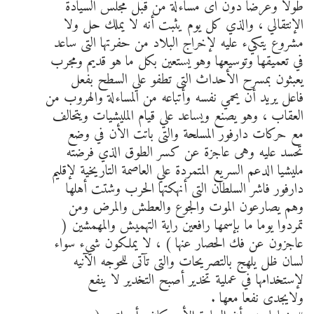
طولا وعرضا دون اى مساءلة من قبل مجلس السيادة
الإنتقالي ، والذي كل يوم يثبت أنه لا يملك حل ولا
مشروع يتكيء عليه لإخراج البلاد من حفرتها التى ساعد
في تعميقها وتوسيعها وهو يستعين بكل ما هو قديم ومجرب
يعبثون بمسرح الأحداث التى تطفو علي السطح بفعل
فاعل يريد أن يحمي نفسه وأتباعه من المساءلة والهروب من
العقاب ، وهو يصنع ويساعد علي قيام المليشيات ويتحالف
مع حركات دارفور المسلحة والتى باتت الأن في وضع
تحسد عليه وهى عاجزة عن كسر الطوق الذي فرضته
مليشيا الدعم السريع المتمردة علي العاصمة التاريخية لإقليم
دارفور فاشر السلطان التى أنهكتها الحرب وشتت أهلها
وهم يصارعون الموت والجوع والعطش والمرض ومن
تمردوا يوما ما بإسمها رافعين راية التهميش والمهمشين (
عاجزون عن فك الحصار عنها ) ، لا يملكون شيء سواء
لسان ظل يلهج بالتصريحات والتى تآتى للحوجه الآنيه
لإستخدامها في عملية تخدير أصبح التخدير لا ينفع
ولايجدى نفعا معها .