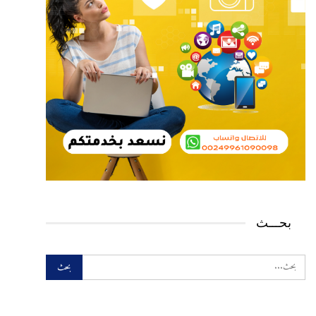
بحـــث