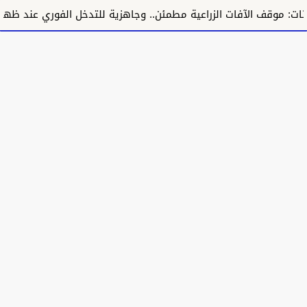
آفات الزراعية مطمئن.. وجاهزية للتدخل الفوري عند ظهور أي آفة