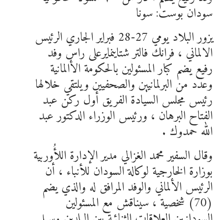
سودان بوست: سونا
يزور البلاد يومي 27-28 فبراير الجاري الرئيس
الالماني ، فرانك فالتر شتاينمايرعلى راس وفد
رفيع يضم كبار المسئولين بالحكومة الأالمانية
وعدد من البرلمانيين والصحفيين ويلتقي خلالها
رئيس مجلس السيادة الفريق أول ركن عبد
الفتاح البرهان ، ورئيس الوزراء الدكتور عبد
الله حمدوك .
وقال السفير محمد الغزالي مدير الإدارة اللأُوربية
بوزارة الخارجية لوكالة السودان للأنباء ، أن
الرئيس الألماني والوفد المرافق له والذي يضم
(70) شخصية ، سيناقش مع المسئولين
السودانيين العلاقات الثنائية بين البلدين وسبل