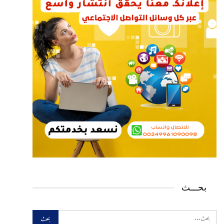
بحـــث