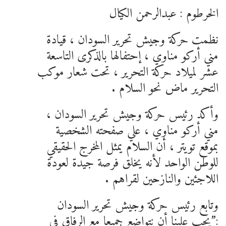
الخرطوم : عبدالرحمن الكيال
نظمت حركة وجيش تحرير السودان ، قيادة
مني أركو مناوي ، إحتفالها بالذكرى التاسعة
عشر لميلاد حركة التحرير ، تحت شعار موكب
التحرير ماض نحو السلام .
وأكد رئيس حركة وجيش تحرير السودان ،
مني أركو مناوي ، علي صفحته الشخصية
بموقع تويتر ، أن السلام يمثل المخرج الحقيقي
للوطن الواحد لأنه يخلق فرصة جيدة لعودة
اللاجئين والنازحين لقراهم .
وتابع رئيس حركة وجيش تحرير السودان
:”يجب علينا أن نتواضع جميعا مع الرفاق في