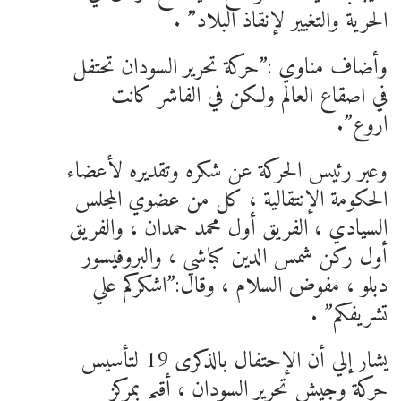
الحرية والتغيير لإنقاذ البلاد” .
وأضاف مناوي :”حركة تحرير السودان تحتفل
في اصقاع العالم ولكن في الفاشر كانت
اروع”.
وعبر رئيس الحركة عن شكره وتقديره لأعضاء
الحكومة الإنتقالية ، كل من عضوي المجلس
السيادي ، الفريق أول محمد حمدان ، والفريق
أول ركن شمس الدين كباشي ، والبروفيسور
دبلو ، مفوض السلام ، وقال:”اشكركم علي
تشريفكم” .
يشار إلي أن الإحتفال بالذكرى 19 لتأسيس
حركة وجيش تحرير السودان ، أقيم بمركز