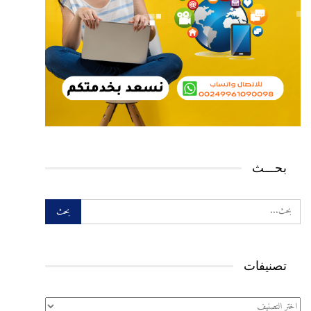
بحـــث
تصنيفات
تصنيفات