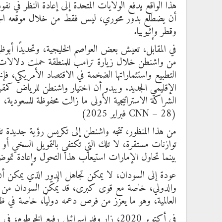
هذا الواقع يدفع الولايات المتحدة إلى إعادة النظر في ن
أن يضطلع بدور محوري، ليس فقط من خلال موقعه الجغرا
وقطر وإثيوبيا.
في المقابل، تعيش بعض العواصم الخليجية، وتحديدًا أبوظ
من واشنطن خلال زيارة ترامب للمنطقة حملت دلالات است
التطبيع واستثماراتها الضخمة في الاقتصاد الأمريكي، فإنها
الإقليمي الجديد. ويبدو أن اختيار واشنطن للرياض كمق
الشراكة الاستراتيجية الأولى ما زالت محفوظة للسعودية، با
(CNN – 28 فبراير 2025)
من هذا المنظور، تتجه واشنطن إلى تكريس رؤية جديدة تقو
توازنات مستقرة، لا تلك التي تكتفي بالتمويل السخي أو ت
بينما تحاول الإمارات استيعاب هذا التحول وإعادة تموضع
عودة إلى السودان، لا يمكن تجاهل الدور الذي يمكن أن ي
والدولي، خاصة مع قوى كبرى، قد يُمكّن السودان من ت
العالمية، وهو ما يعزز من فرص دعمه دوليًا، خاصة في ظل ا
في أكتوبر 2020، زار وفد إسرائيلي رفيع ال