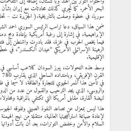
واحتواء التوتر بين الهند وباكستان، إضافة إلى التفاهم
البحر الأحمر. كما تُجري كذلك محادثات مع إيران بشأن ب
سوريا، في خطوة وُصفت بالتاريخية.( الجزيرة نت – تح
ضمن هذا السياق، دعا ترامب الرئيس السوري احمد الشرع 
الإبراهيمية، في إشارة إلى رغبة أمريكية بإعادة دمج دمش
فيما يخص الحرب في غزة، فقد بادرت واشنطن إلى ف
الرهينة الإسرائيلي الأمريكي “عيدان ألكسندر”، في 
الإقليمية.
وسط هذه التحولات، يبرز السودان كلاعب أساسي في معاد
ال
في تأمين هذا الممر الحيوي للتجارة والطاقة، لا سيّما في
والروسي، الذي يجد الترحيب والقبول من عدد من الدول ا
لنهضة القارة، مقابل أمريكا التي تكتفي بالمراقبة ومحاو
هذا ليس بمعزل عن تصاعد النفوذ الصيني وتفوقه الجي
لإعادة صياغة استراتيجيتها العالمية، منتقلة من نهج الهيم
السلام والأمن وخفض التوترات، بعد أن باتت أدواتها ا