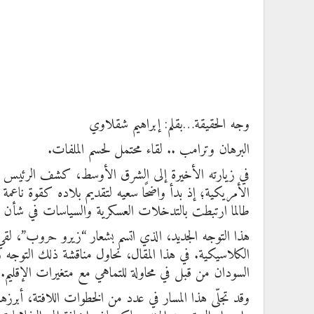
وجه الحقيقة…بقلم: إبراهيم شقلاوي
البرهان وترامب .. لقاء محتمل لحسم الملفات.
في زيارته الأخيرة إلى الشرق الأوسط، كشف الرئيس ا
الأمريكية؛ إذ بدأ واضحًا سعيه لتقديم بلاده كقوة ناعمة 
طالما ارتبطت بالتدخلات العسكرية والسياسات في شأن 
هذا التوجه الجديد، الذي اتسم بشعار “زيرو حروب”، لقي ارت
الكلاسيكية. في هذا المقال، نحاول مناقشة ذلك التوجه و
السودان من قبل في محاولة للتماهي مع متغيرات الإقليم.
وقد تجلّى هذا المسار في عدد من الخطوات اللافتة، أبرز