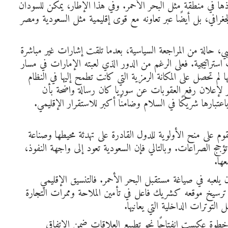
فوذها في منطقة مثل البحر الأحمر. وفي هذا الإطار، يمكن للسودان
في، بل أيضًا عبر تعاونه مع قوى إقليمية مثل السعودية ومصر
بي، حالة من المراجعة السياسية، بعدما تلقت إشارات غير مباشرة
راتيجية. فعلى الرغم من الدور الذي لعبته الإمارات في مسار
 لم تحصل على المكانة الرمزية التي كانت تطمح إليها في النظام
ر لإعلان رفع العقوبات عن سوريا كان رسالة واضحة بأن
عتبارها شريكًا في السلام وضامنًا أكبر للاستقرار الإقليمي.
م على منح الأولوية للدول القادرة على تهدئة محيطها وصناعة
ؤجج الصراعات. وبالتالي فإن السعودية تعود إلى واجهة النفوذ،
ها.
لعبه في صياغة مستقبل البحر الأحمر. فالتنسيق الإقليمي
رسيخ موقعه كشريك فاعل في تأمين الملاحة وممرات التجارة
لتوترات الداخلية التي يعانيها.
خرطوم، في خطوة عكست انفتاحًا نحو تطبيع العلاقات ضمن الاتفاق