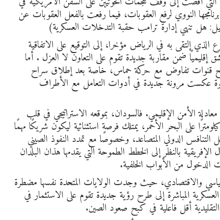
ات التي أفضت إلى وقف هجمات الحوثيين على السفن الأمريكية في
رنامجها النووي لرفع العقوبات، فيما رفعت بالفعل العقوبات عن
ليل: هل تنهي إدارة ترامب حقبة التدخلات العسكرية)
الذي إلتقى به في الرياض مؤخرا، إلى التوقيع على الاتفاقية
ق إقليميًا ضمن مقاربة جديدة تقوم على التعاون لا العزل . أما
تح قنوات تفاوض مع حركة حماس، خاصة بعد إطلاق سراح
خطوة عكست مرونة جديدة في أدوات التعامل مع الأطراف
لة الأمن الإقليمي. فالسودان، بموقعه الاستراتيجي في قلب
قرن الإفريقي، وبامتداده الساحلي الذي يقارب 780 كيلومترًا على البحر الأحمر، يمتلك فرصة استثنائية ليكون شريكًا مهمًا
 ظل التنافس الدولي المتصاعد، وخصوصًا مع تمدد النفوذ الصيني
لإفريقية بالنظر إلى الخطط الطموحة التي يقدمها هذان البلدان
لات الدخول من الأبواب الخلفية.
وسياسي والاقتصادي، حيث وجدت الولايات المتحدة نفسها مضطرة
نة العسكرية المباشرة إلى طرح رؤية جديدة تقوم على الاستثمار في
لتقليدية أقل فاعلية في كبح صعود الصين.