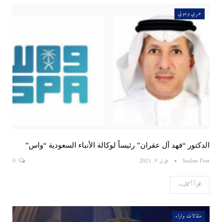
عربي ودولي
الدكتور “فهد آل عقران” رئيساً لوكالة الأنباء السعودية “واس”
Sudan Post
فبراير 9, 2021
0
اقرأ أكثر...
مقالات واراء