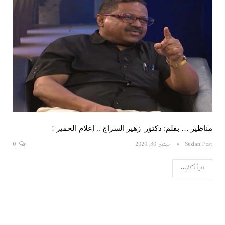
مناظير … بقلم: دكتور زهير السراج .. إعلام الحمير !
Sudan Post
سبتمبر 30, 2020
0
اقرأ أكثر...