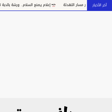
د بانهيار مسار التهدئة
إعلام يصنع السلام.. ورشة بالدبة تدعو إلى
آخر الأخبار