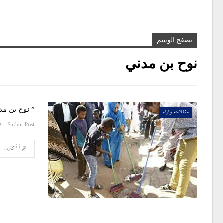
تصفح الوسم
نوح بن مدني
” نوح بن مد
مقالات واراء
Sudan Post
اقرأ أكثر...