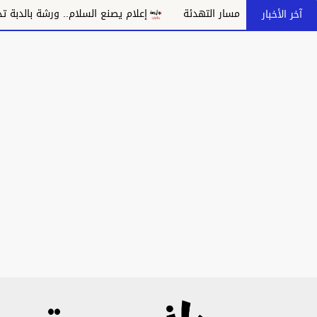
 بانهيار مسار التهدئة
إعلام يصنع السلام.. ورشة بالدبة تدعو إلى 
آخر الأخبار