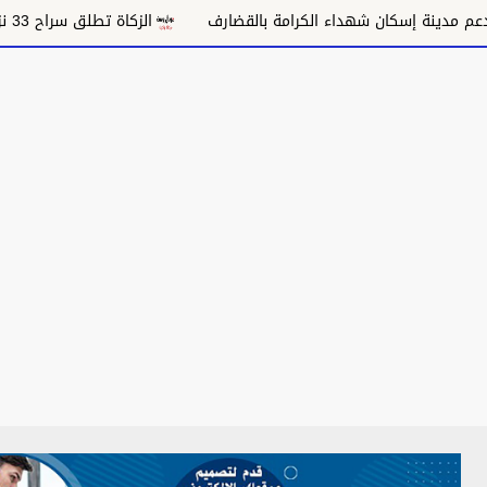
نة إسكان شهداء الكرامة بالقضارف
الزكاة تطلق سراح 33 نزيلاً بالقضارف وتفتح أمامهم باب العودة للإنتاج