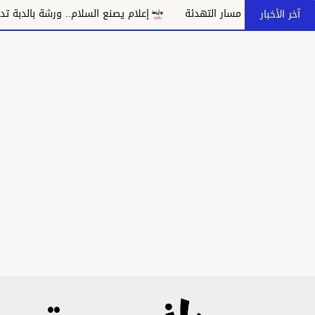
بانهيار مسار التهدئة
إعلام يصنع السلام.. ورشة بالدبة تدعو إلى 
آخر الأخبار