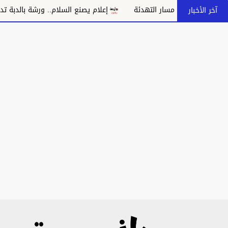
بانهيار مسار التهدئة
إعلام يصنع السلام.. ورشة بالدبة تدعو إلى 
آخر الأخبار