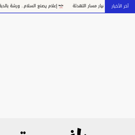
هدد بانهيار مسار التهدئة
إعلام يصنع السلام.. ورشة بالدبة تدعو إ
آخر الأخبار