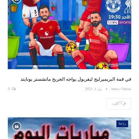
في قمة البريميرليج ليفربول يواجه الجريح مانشستر يونايتد
Amna Osman
يناير 5, 2025
0
اقرأ أكثر...
رياضة