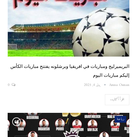
البريميرليج ومباريات في افريقيا وبرشلونه يفتتح مباريات الكأس
إليكم مباريات اليوم
Amna Osman
يناير 4, 2025
0
اقرأ أكثر...
رياضة