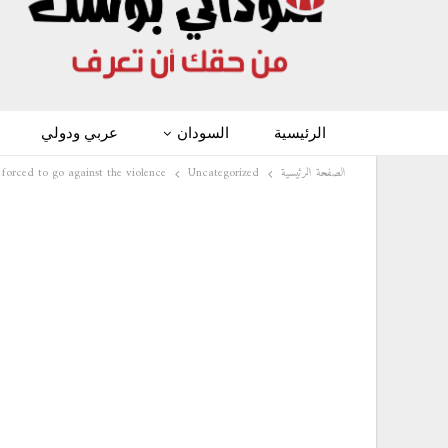
الرئيسية
السودان
عربي ودولي
الصفحة الرئيسية
Uncategorized
 forced to go against the violence