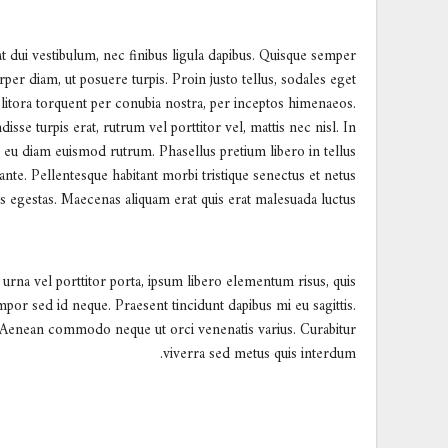
at dui vestibulum, nec finibus ligula dapibus. Quisque semper
per diam, ut posuere turpis. Proin justo tellus, sodales eget
d litora torquent per conubia nostra, per inceptos himenaeos.
sse turpis erat, rutrum vel porttitor vel, mattis nec nisl. In
dio eu diam euismod rutrum. Phasellus pretium libero in tellus
 ante. Pellentesque habitant morbi tristique senectus et netus
s egestas. Maecenas aliquam erat quis erat malesuada luctus.
urna vel porttitor porta, ipsum libero elementum risus, quis
mpor sed id neque. Praesent tincidunt dapibus mi eu sagittis.
 Aenean commodo neque ut orci venenatis varius. Curabitur
viverra sed metus quis interdum.