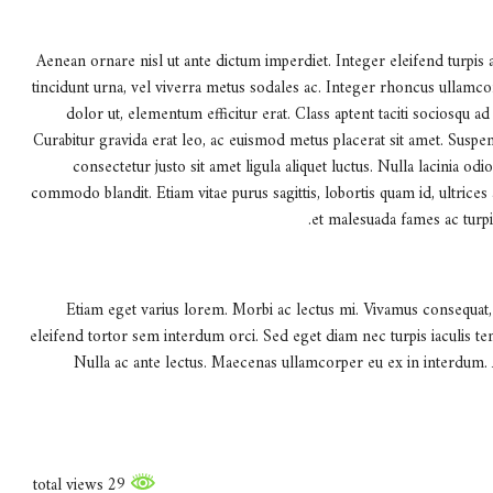
Aenean ornare nisl ut ante dictum imperdiet. Integer eleifend turpis 
tincidunt urna, vel viverra metus sodales ac. Integer rhoncus ullamcor
dolor ut, elementum efficitur erat. Class aptent taciti sociosqu a
Curabitur gravida erat leo, ac euismod metus placerat sit amet. Suspendi
consectetur justo sit amet ligula aliquet luctus. Nulla lacinia o
commodo blandit. Etiam vitae purus sagittis, lobortis quam id, ultrices
et malesuada fames ac turpi
Etiam eget varius lorem. Morbi ac lectus mi. Vivamus consequat, 
eleifend tortor sem interdum orci. Sed eget diam nec turpis iaculis te
Nulla ac ante lectus. Maecenas ullamcorper eu ex in interdum.
29 total views