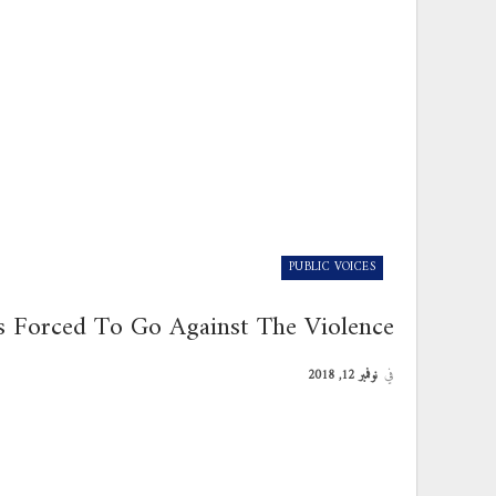
PUBLIC VOICES
s Forced To Go Against The Violence
في
نوفمبر 12, 2018