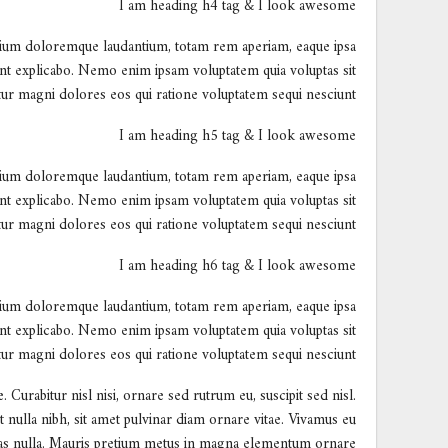
I am heading h4 tag & I look awesome
antium doloremque laudantium, totam rem aperiam, eaque ipsa
a sunt explicabo. Nemo enim ipsam voluptatem quia voluptas sit
ntur magni dolores eos qui ratione voluptatem sequi nesciunt.
I am heading h5 tag & I look awesome
antium doloremque laudantium, totam rem aperiam, eaque ipsa
a sunt explicabo. Nemo enim ipsam voluptatem quia voluptas sit
ntur magni dolores eos qui ratione voluptatem sequi nesciunt.
I am heading h6 tag & I look awesome
antium doloremque laudantium, totam rem aperiam, eaque ipsa
a sunt explicabo. Nemo enim ipsam voluptatem quia voluptas sit
ntur magni dolores eos qui ratione voluptatem sequi nesciunt.
 Curabitur nisl nisi, ornare sed rutrum eu, suscipit sed nisl.
rit nulla nibh, sit amet pulvinar diam ornare vitae. Vivamus eu
as nulla. Mauris pretium metus in magna elementum ornare.