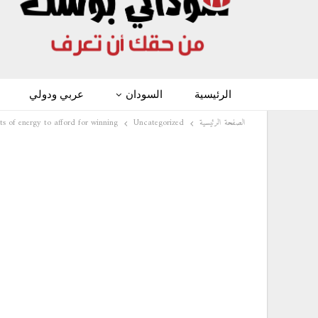
الرئيسية
السودان
عربي ودولي
الصفحة الرئيسية
Uncategorized
ots of energy to afford for winning