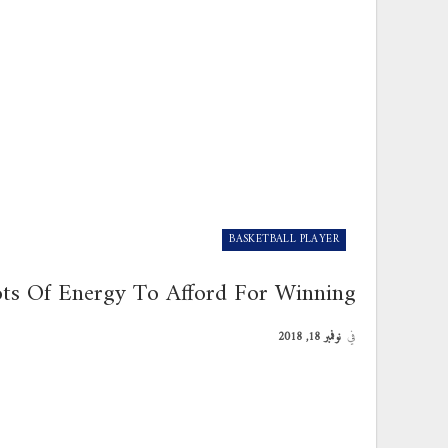
BASKETBALL PLAYER
ots Of Energy To Afford For Winning
في
نوفمبر 18, 2018