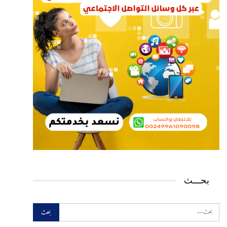
بحـــث