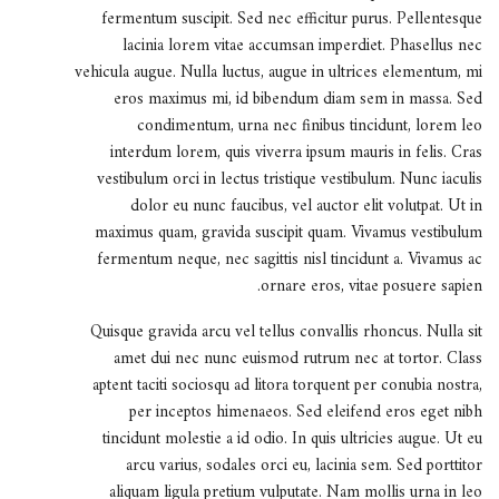
fermentum suscipit. Sed nec efficitur purus. Pellentesque
lacinia lorem vitae accumsan imperdiet. Phasellus nec
vehicula augue. Nulla luctus, augue in ultrices elementum, mi
eros maximus mi, id bibendum diam sem in massa. Sed
condimentum, urna nec finibus tincidunt, lorem leo
interdum lorem, quis viverra ipsum mauris in felis. Cras
vestibulum orci in lectus tristique vestibulum. Nunc iaculis
dolor eu nunc faucibus, vel auctor elit volutpat. Ut in
maximus quam, gravida suscipit quam. Vivamus vestibulum
fermentum neque, nec sagittis nisl tincidunt a. Vivamus ac
ornare eros, vitae posuere sapien.
Quisque gravida arcu vel tellus convallis rhoncus. Nulla sit
amet dui nec nunc euismod rutrum nec at tortor. Class
aptent taciti sociosqu ad litora torquent per conubia nostra,
per inceptos himenaeos. Sed eleifend eros eget nibh
tincidunt molestie a id odio. In quis ultricies augue. Ut eu
arcu varius, sodales orci eu, lacinia sem. Sed porttitor
aliquam ligula pretium vulputate. Nam mollis urna in leo