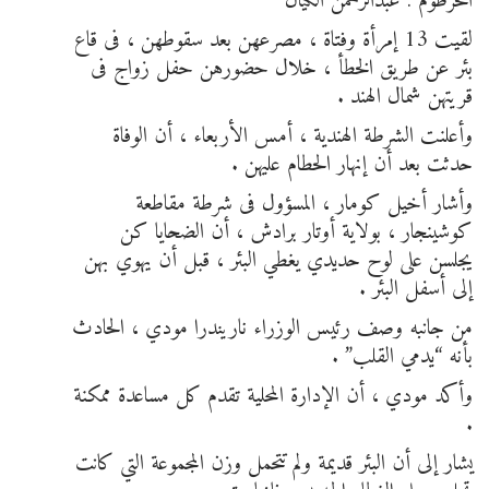
الخرطوم : عبدالرحمن الكيال
لقيت 13 إمرأة وفتاة ، مصرعهن بعد سقوطهن ، فى قاع
بئر عن طريق الخطأ ، خلال حضورهن حفل زواج فى
قريتهن شمال الهند .
وأعلنت الشرطة الهندية ، أمس الأربعاء ، أن الوفاة
حدثت بعد أن إنهار الحطام عليهن .
وأشار أخيل كومار ، المسؤول فى شرطة مقاطعة
كوشينجار ، بولاية أوتار برادش ، أن الضحايا كن
يجلسن على لوح حديدي يغطي البئر ، قبل أن يهوي بهن
إلى أسفل البئر .
من جانبه وصف رئيس الوزراء ناريندرا مودي ، الحادث
بأنه “يدمي القلب” .
وأكد مودي ، أن الإدارة المحلية تقدم كل مساعدة ممكنة
.
يشار إلى أن البئر قديمة ولم تتحمل وزن المجموعة التي كانت