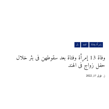
إمرأة وفتاة
الهند
بئر
وفاة 13 إمرأة وفتاة بعد سقوطهن فى بئر خلال
حفل زواج فى الهند
في
فبراير 17, 2022