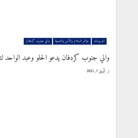
الدبيبات
مؤتمر السلام والأمن والتنمية
والي جنوب كردفان
والي جنوب كردفان يدعو الحلو وعبد الواحد لتكم
في
أبريل 7, 2021