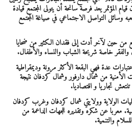
 قيام المؤتمر يعد فرصة سانحة أن يتولى المجتمع قيادة
عبه وسائل التواصل الاجتماعي في صياغة المجتمع
قع من حين لآخر أدت إلى فقدان الكثير من ضحايا
والفقر خاصة شريحة الشباب والنساء والأطفال.
لاعتبارات عدة فهي البقعة الأكثر مرونة وديمقراطية
 الأمنية من شمال دارفور وشمال كردفان نتيجة
تنتعش تجاريا و اقتصاديا.
ليات الولاية وولايتي شمال كردفان وغرب كردفان
ية. معربا عن شكره وتقديره للجهات الداعمة من
للسلام والتنمية.