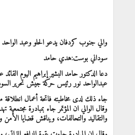
والي جنوب كردفان يدعو الحلو وعبد الواحد لتك
سوداني بوست:هدي حامد
دعا الدكتور حامد البشير إبراهيم اليوم القائد 
عبدالواحد نور رئيس حركة جيش تحرير السودان 
جاء ذلك لدى مخاطبته فاتحة أعمال انطلاقة مؤت
وقال الوالي ان المؤتمر جاء بمبادرة مجتمعية 
والتقاليد والتحالفات، ويناقش قضايا الأمن والتن
وقال ان المبادرة جاءت بقوة الدافع الذاتي،