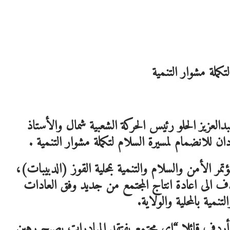
ملة مشوار التنمية
عبدالعزيز الحلو رئيس الحركة الشعبية شمال والأستاذ
للانضمام لمسيرة السلام لتكملة مشوار التنمية .
مر الأمن والسلام والتنمية بمحلية القوز (الدبيبات)،
تهدف الى اعادة انتاج المجتمع من جديد وفق العادات
مية بالمحلية والولاية.
 وأردف قائلا “اي مجتمع يفتقد المبادرات يصبح رهين