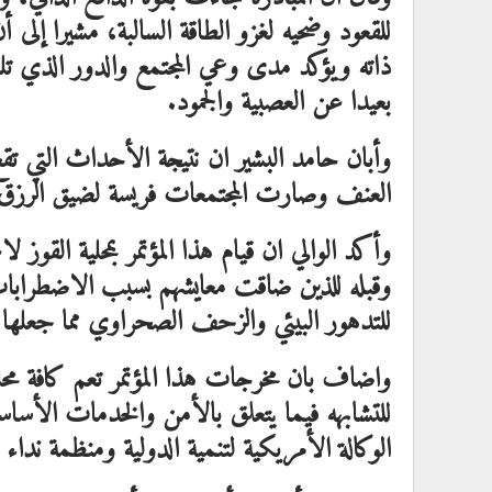
للقعود وضحيه لغزو الطاقة السالبة، مشيرا إلى أن
ذاته ويؤكد مدى وعي المجتمع والدور الذي تل
بعيدا عن العصبية والجمود.
وأبان حامد البشير ان نتيجة الأحداث التي ت
العنف وصارت المجتمعات فريسة لضيق الرزق 
وأكد الوالي ان قيام هذا المؤتمر بمحلية القوز 
وقبله للذين ضاقت معايشهم بسبب الاضطرابات
للتدهور البيئي والزحف الصحراوي مما جعلها 
واضاف بان مخرجات هذا المؤتمر تعم كافة مح
للتشابهه فيما يتعلق بالأمن والخدمات الأساس
الوكالة الأمريكية لتنمية الدولية ومنظمة نداء 