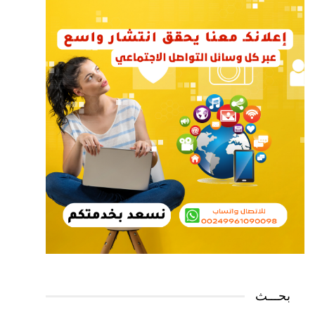
بحـــث