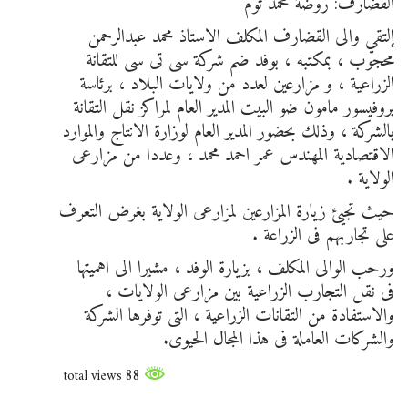
القضارف: روضة محمد توم
إلتقي والى القضارف المكلف الاستاذ محمد عبدالرحمن
محجوب ، بمكتبه ، بوفد ضم شركة سى تى سى للتقانة
الزراعية ، و مزارعين لعدد من ولايات البلاد ، برئاسة
بروفيسور مامون ضو البيت المدير العام لمراكز نقل التقانة
بالشركة ، وذلك بحضور المدير العام لوزارة الانتاج والموارد
الاقتصادية المهندس عمر احمد محمد ، وعددا من مزارعى
الولاية .
حيث تجيئ زيارة المزارعين لمزارعى الولاية بغرض التعرف
على تجاربهم فى الزراعة .
ورحب الوالى المكلف ، بزيارة الوفد ، مشيرا الى اهميتها
فى نقل التجارب الزراعية بين مزارعى الولايات ،
والاستفادة من التقانات الزراعية ، التى توفرها الشركة
والشركات العاملة فى هذا المجال الحيوى.
88 total views