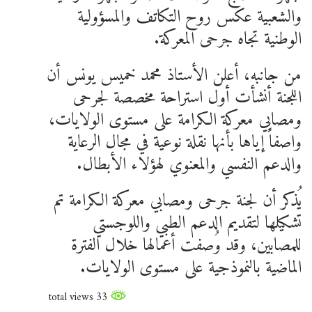
والشعبية عكس روح التكاتف والمسؤولية
الوطنية تجاه جرحى المعركة.
من جانبه، أعلن الأستاذ محمد خميس يونس أن
اللجنة أنشأت أول استراحة مخصصة لجرحى
ومصابي معركة الكرامة على مستوى الولايات،
واصفاً إياها بأنها نقلة نوعية في مجال الرعاية
والدعم النفسي والمعنوي لهؤلاء الأبطال.
يُذكر أن لجنة جرحى ومصابي معركة الكرامة تم
تشكيلها لتقديم الدعم الطبي واللوجستي
للمصابين، وقد وُصفت أعمالها خلال الفترة
الماضية بالنموذجية على مستوى الولايات.
33 total views