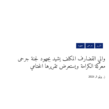
تقرير
جرحى
جهود
والي القضارف المكلف يشيد بجهود لجنة جرحى
معركة الكرامة ويستعرض تقريرها الختامي
في
يوليو 3, 2025