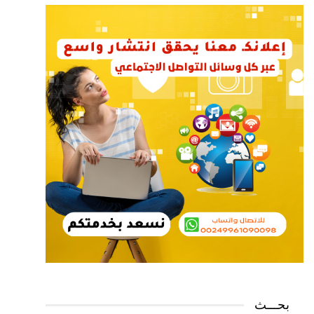
بحـــث