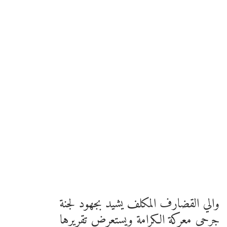
والي القضارف المكلف يشيد بجهود لجنة
جرحى معركة الكرامة ويستعرض تقريرها