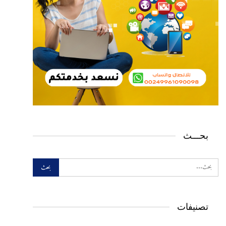
بحـــث
تصنيفات