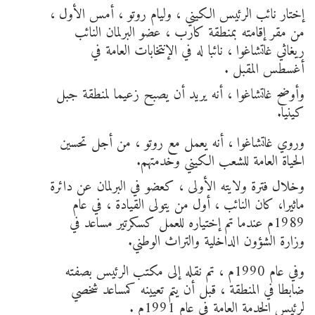
إختار نائب الرئيس الكيني ، وليام روتو ، أمس الأول ،
من مقر إقامته بمنطقة كارب ، عضو البرلمان النائب
ريغاثي غاتشاغوا ، نائبا له في الإنتخابات العامة في
أغسطس المقبل .
وأوضح غاتشاغوا ، أنه يريد أن يصبح زعيما لمنطقة جبل
كينيا.
وروي غاتشاغوا ، أنه يعمل مع روتو ، من أجل تحسين
الحياة العامة للشعب الكيني وخدمتهم.
وخلال فترة ولايته الأولى ، كعضو في البرلمان عن دائرة
ماثيرا، كان النائب ، أول من يتولى القيادة ، في عام
1989م عندما تم إختياره للعمل كسكرتير مساعد في
وزارة الشؤون الداخلية والتراث الوطني.
وفي عام 1990م ، تم نقله إلى مكتب الرئيس بصفته
ضابطا في المنطقة ، قبل أن يتم تعيينه كمساعد شخصي
لرئيس الخدمة العامة في عام 1991م .