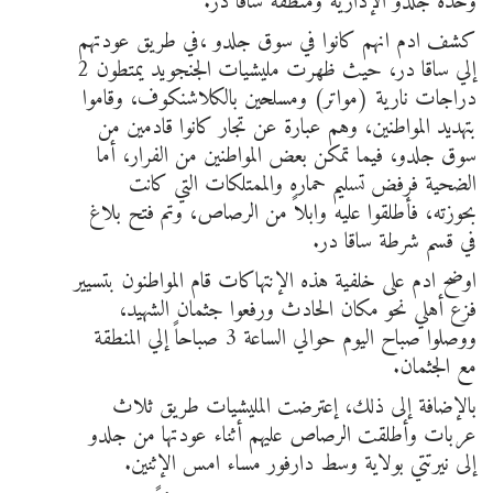
وحدة جلدو الإدارية ومنطقة ساقا در.
كشف ادم انهم كانوا في سوق جلدو ،في طريق عودتهم
إلي ساقا در، حيث ظهرت مليشيات الجنجويد يمتطون 2
دراجات نارية (مواتر) ومسلحين بالكلاشنكوف، وقاموا
بتهديد المواطنين، وهم عبارة عن تجار كانوا قادمين من
سوق جلدو، فيما تمكن بعض المواطنين من الفرار، أما
الضحية فرفض تسليم حماره والممتلكات التي كانت
بحوزته، فأطلقوا عليه وابلاً من الرصاص، وتم فتح بلاغ
في قسم شرطة ساقا در.
اوضح ادم على خلفية هذه الإنتهاكات قام المواطنون بتسيير
فزع أهلي نحو مكان الحادث ورفعوا جثمان الشهيد،
ووصلوا صباح اليوم حوالي الساعة 3 صباحاً إلي المنطقة
مع الجثمان.
بالإضافة إلى ذلك، إعترضت المليشيات طريق ثلاث
عربات وأطلقت الرصاص عليهم أثناء عودتها من جلدو
إلى نيرتتي بولاية وسط دارفور مساء امس الإثنين.