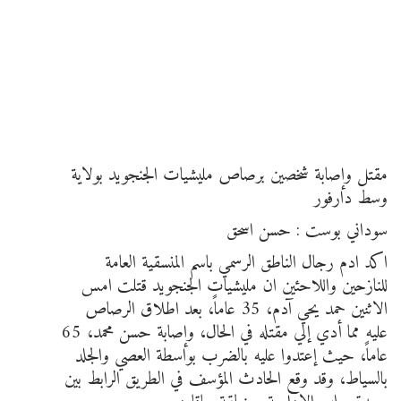
مقتل وإصابة شخصين برصاص مليشيات الجنجويد بولاية
وسط دارفور
سوداني بوست : حسن اسحق
اكد ادم رجال الناطق الرسمي باسم المنسقية العامة
للنازحين واللاحئين ان مليشيات الجنجويد قتلت امس
الاثنين حمد يحي آدم، 35 عاماً، بعد اطلاق الرصاص
عليه مما أدي إلي مقتله في الحال، وإصابة حسن محمد، 65
عاماً، حيث إعتدوا عليه بالضرب بواسطة العصي والجلد
بالسياط، وقد وقع الحادث المؤسف في الطريق الرابط بين