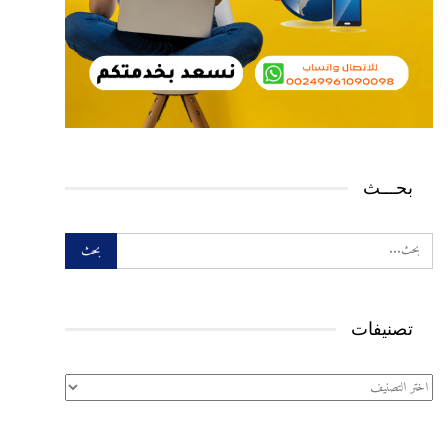
بحـــث
تصنيفات
تصنيفات