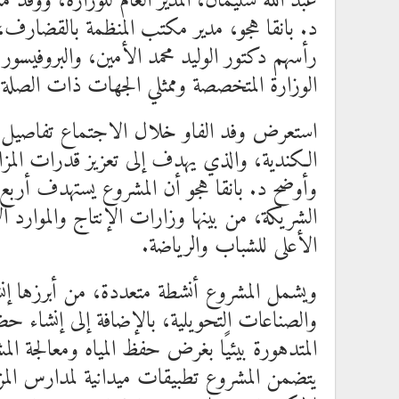
عبد الله سليمان، المدير العام للوزارة، ووفد م
د. بانقا هجو، مدير مكتب المنظمة بالقضارف، 
رأسهم دكتور الوليد محمد الأمين، والبروفيس
الوزارة المتخصصة وممثلي الجهات ذات الصلة.
استعرض وفد الفاو خلال الاجتماع تفاصيل 
الكندية، والذي يهدف إلى تعزيز قدرات المزار
وأوضح د. بانقا هجو أن المشروع يستهدف أربع
الشريكة، من بينها وزارات الإنتاج والموارد ا
الأعلى للشباب والرياضة.
ويشمل المشروع أنشطة متعددة، من أبرزها إنشاء
والصناعات التحويلية، بالإضافة إلى إنشاء ح
المتدهورة بيئيًا بغرض حفظ المياه ومعالجة الم
يتضمن المشروع تطبيقات ميدانية لمدارس المز