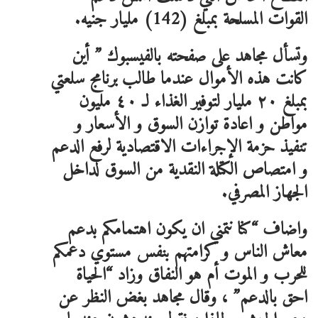
القوات المسلحة بمبلغ (142) مليار جنيه.
وتسأل مجاهد على صفحته بالفيسبوك ” أين
كانت هذه الأموال عندما طالب برنامج سلعتي
بمبلغ ٢٠ مليار لتوفير الغذاء لـ ٤٠ مليون
مواطن و اعادة توازن السوق و الأسعار و
تنفيذ حزمة الإجراءات الاقتصادية لرفع الدعم
و امتصاص الكتلة النقدية من السوق لداخل
الجهاز المصرفي.
واضاف “كنا نتمني ان يكون اهتمامكم بدعم
معاش الناس و كرامتهم بنفس مستوي دعمكم
للحرب و الموت أم هو النفاق وزاد “الحياة
احق بالدعم” ، وقال مجاهد بغض النظر عن