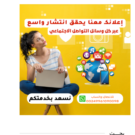
بحـــث