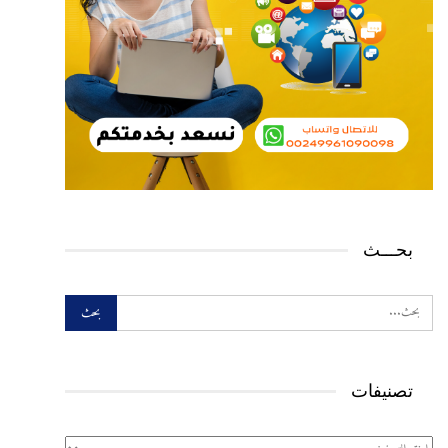
بحـــث
تصنيفات
تصنيفات