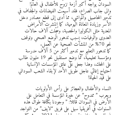
السودان يواجه أكبر أزمة نزوح للأطفال في العالم!
وإلى جانب الصراع، فقد أسهمت الفيضانات والجفاف في
تدمير المحاصيل والمواشي، مما أدى إلى قطع مصادر دخل
الأسر وزيادة المعاناة اليومية، كما انتشرت الأمراض
المعدية مثل الكوليرا والحصبة، وسُجِّلت آلاف حالات
العدوى والوفيات، بسبب تدهور الوضع الصحي وتوقف
نحو 70% من المنشآت الصحية عن العمل.
كما تدهور التعليم مع تدمير أكثر من 5 آلاف مدرسة
ومؤسسة تعليمية، مما وضع مستقبل نحو 19 مليون طالب
على المحك، وهذا جعل على عاتق المؤسسات الإنسانية
احتياج إغاثي عاجل طويل الأمد لإبقاء الشعب السوداني
على قيد الحياة!
النساء والأطفال والعجائز على رأس الأولويات
ويعرب ” ممدوح” عن خبرة المؤسسة في التعامل على
الأرض في السودان قائلاً: ” وجودنا بكثافة طوال هذه
السنوات في أفريقيا سهل على فريق “لايف” من التواجد