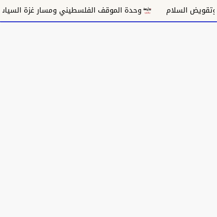
لام
وحدة الموقف الفلسطيني ومسار غزة السياسي
مك