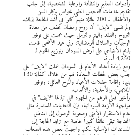
وأدوات التعقيم والنظافة والرعاية الشخصية، إلى جانب
تقديم خدمات الفحص الطبي للحوامل وكبار السن
والأطفال لـ 200 عائلة منهم كانوا في أشد الحاجة لذلك.
ولم تنسى “لايف” أن روح رمضان تخفف من معاناة
النزوح والفقد واليتم والترمل حيث عملت على توفير
الوجبات والسلال الرمضانية، وفي عيد الأضحى قامت
بذبح الأضاحي على أرض السودان وتوزيع اللحوم لـ
4,250 أسرة.
ومع زيادة أعداد الأيتام في السودان عملت “لايف” على
جلب بعض لحظات السعادة لهم من خلال كفالة 130
يتيم، وإقامة حفلات الأعياد والمرح العائلي، وتوفير
الملابس، والأحذية، والألعاب.
وأخيراً فعلى الرغم من الجهود التي تبذلها “لايف” في
مواجهة الأزمة السودانية، فإن التحديات المستمرة مثل
عدم الاستقرار الأمني وصعوبة الوصول إلى المناطق
المحتاجة تبقى عائقًا كبيراً خاصة مع تزايد الحاجة إلى
المساعدات الإنسانية لكنها واجهت بعض هذه الصعاب