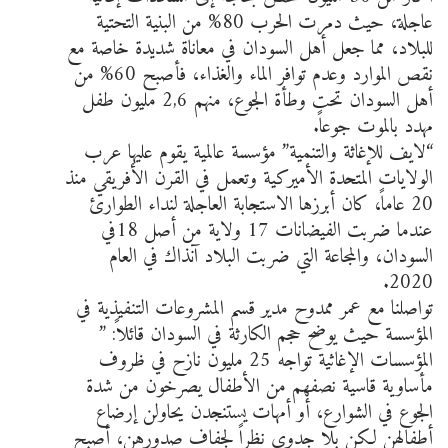
عاجلة، حيث دمرت الحرب 80% من البنية التحتية
للبلاد، مما جعل أهل السودان في معاناة شديدة خاصة مع
نقص الموارد وعدم توافر الماء والغذاء، فأصبح 60% من
أهل السودان تحت وطأة الجوع، منهم 2,6 مليون طفل
مهدد بالموت جوعاً.
“لايف للإغاثة والتنمية” مؤسسة عالمية يقوم عليها عرب
الولايات المتحدة الأميركية وتعمل في القرن الأفريقي منذ
20 عاماً، كان أبرزها الاستجابة العاجلة لنداء الطوارئ
عندما ضربت الفيضانات 17 ولاية من أصل 18في
السودان، والمجاعة التي ضربت البلاد آنذاك في العام
2020.
تواصلنا مع عمر ممدوح مدير قسم المشروعات التنفيذية في
المؤسسة حيث يوضح حجم الكارثة في السودان قائلاً: ”
المؤسسات الإغاثية تواجه 25 مليون نازح في ظروف
مأساوية قاسية نصفهم من الأطفال يصرخون من شدة
الجوع في الشوارع، أو أمهات يستنجدن يحاولن إرضاع
أطفالهن لكن بلا جدوى نظراً لجفاف صدورهن، أصبح