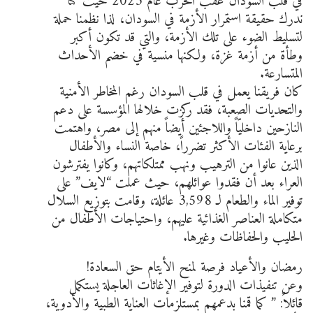
في قلب السودان عقب الحرب عام 2023 حيث كنا
ندرك حقيقة استمرار الأزمة في السودان، لذا نظمنا حملة
لتسليط الضوء على تلك الأزمة، والتي قد تكون أكبر
وطأة من أزمة غزة، ولكنها منسية في خضم الأحداث
المتسارعة.
كان فريقنا يعمل في قلب السودان رغم المخاطر الأمنية
والتحديات الصعبة، فقد ركزت خلالها المؤسسة على دعم
النازحين داخليّاً واللاجئين أيضاً منهم إلى مصر، واهتمت
برعاية الفئات الأكثر تضرراً، خاصة النساء والأطفال
الذين عانوا من الترهيب ونهب ممتلكاتهم، وكانوا يفترشون
العراء بعد أن فقدوا عوائلهم، حيث عملت “لايف” على
توفير الماء والطعام لـ 3,598 عائلة، وقامت بتوزيع السلال
متكاملة العناصر الغذائية عليهم، واحتياجات الأطفال من
الحليب والحفاظات وغيرها.
رمضان والأعياد فرصة لمنح الأيتام حق السعادة!
وعن تنفيذات الدورة لتوفير الإغاثات العاجلة يستكمل
قائلاً: ” كما قمنا بدعمهم بمستلزمات العناية الطبية والأدوية،