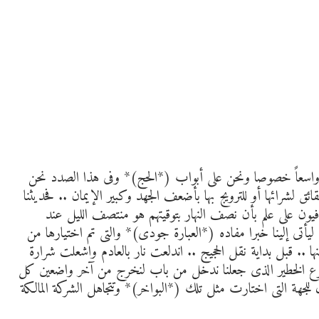
اً واسعاً خصوصا ونحن على أبواب (*الحج)* وفى هذا الصدد نحن
ق لشرائها أو للترويج بها بأضعف الجهد وكبير الإيمان .. فحديثنا
ون على علم بأن نصف النهار بتوقيتهم هو منتصف الليل عند
يأتى إلينا خبرا مفاده (*العبارة جودى)* والتى تم اختيارها من
نها .. قبل بداية نقل الحجيج .. اندلعت نار بالعادم واشعلت شرارة
ضوع الخطير الذى جعلنا ندخل من باب لنخرج من آخر واضعين كل
جهة التى اختارت مثل تلك (*البواخر)* وتتجاهل الشركة المالكة