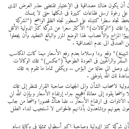
دون أن يكون هناك مصداقية فى الإختيار تقتضى حذر العرض الذى
ول على رغوة ترسل فقاعات كبيرة فى شكلها حتى لا يمسك
سخط تجاه سطرا كتبناه على السطور تجاه الظلم الواضح (*لشركة
اروا تلك (*الوكالات)* الأكثر سعرا عن شركة كنز الدولية الأقل
 المزاج والأعصاب لهذا الوضع المزر والبالغ التعقيد وأن يجعلوا
من الصدق الى عدم المصداقية .
يينغ)* وقع بردا وسلاما بعدم رفع الأسعار مهما كانت المكاسب
 السفر والراغبين فى العودة الطوعية (*عكس)* تلك الوكالات
ذى وصل الى حالة من البؤس .. ويكفى تماما ما تقوم به تلك
ساعدة لك الله ياوطنى .
ولية لاصحاب الشأن وإلى الجهات صاحبة القرار للنظر إلى تلك
اضحا يقود إلى معاناة الحجيج جراء إرتفاع الأسعار وبإذن الله لن
الاتاوات فى ارتفاع الأسعار .. علما هناك قصورا واضحاً من جانب
معون بعيونهم ويشاهدون بأذانهم فالحواس لا تستجيب لنداء العقل
 بأن شركة كنز الدولية وصاحبة اكبر أسطول ممثلة فى وكالة بسام