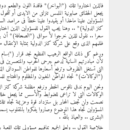
فالذين اختاروا تلك (*البواخر)* فاقدة اللون والطعم 
يجعل الحقائق صابونية الملمس تنزلق من الايدى أو تتح
المسؤولين علينا ماخذا أو يقيدوا علينا خطأ فى مراصد ال
كنز الدولية)* .. وهنا يجب القول للمسؤولين الذين اخت
سعرا .. نقول للذين خرجوا لأ سواق (*الصحافة)* أن يهيؤا
ظلمهم الذى وقع على شركة كنز الدولية بمثابة الإنتقال 
ورغم كل ذلك الواقع الرهيب الفظيع نجد قرار (*بسام ش
لأن مبادرتهم انسانية لدعم جرحى الحرب والمتعسرين فى
التى تستغل الظروف وترفع أسعارها للمواطن السودانى ال
(*الوكالات)* تجاه المواطن المغبون والمظلوم والمحتاج للم
ونحن اليوم ندق ناقوس الخطر ونرفع مظلمة شركة كنز الد
الوكالات التى لا تراعى للضوابط والأسس مما يجعل خللا و
نصمت ولن تجف المحابر بل ستزداد قوة وعزيمة تجاه تلك 
المسؤولين تجاه هذا الموضوع وصاروا يفكروا بالمقلوب يس
البشرى .. والعياذ بالله .
خلاصة القول .. ولعلم الجميع بمافيهم مسؤولى تلك اللعبة