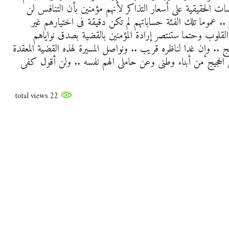
 الحقيقية على أسعار التذاكر لأنهم مؤمنين بأن التنافس لن
 .. عموما تلك الفئة حساباتهم لم تكن دقيقة فى اختيارهم غير
لوب وحتما ستنتصر إرادة المؤمنين بالقضية بصدق نواياهم
.. وإن غدا لناظره قريب .. ونواصل المسيرة لهذه القضية المعقدة
ن الحجيج من أبناء وطنى وعن حاملى الهم نفسه .. ولن أقول كفى
22 total views