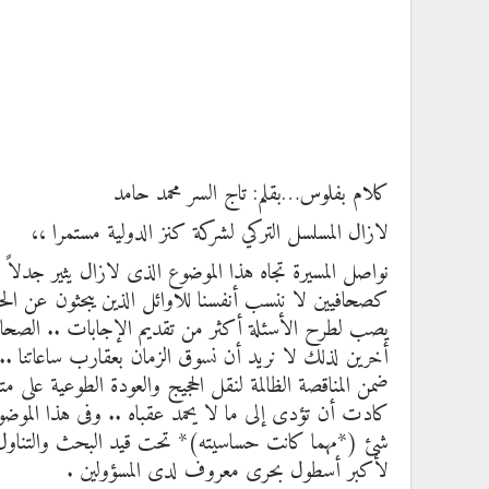
كلام بفلوس…بقلم: تاج السر محمد حامد
لازال المسلسل التركي لشركة كنز الدولية مستمرا ،،
نواصل المسيرة تجاه هذا الموضوع الذى لازال يثير جدل
كصحافيين لا ننسب أنفسنا للاوائل الذين يبحثون عن الحقائ
يصب لطرح الأسئلة أكثر من تقديم الإجابات .. الصحافي
أخرين لذلك لا نريد أن نسوق الزمان بعقارب ساعاتنا .. ل
ضمن المناقصة الظالمة لنقل الحجيج والعودة الطوعية على مت
كادت أن تؤدى إلى ما لا يحمد عقباه .. وفى هذا المو
شئ (*مهما كانت حساسيته)* تحت قيد البحث والتناول لل
لأكبر أسطول بحرى معروف لدى المسؤولين .