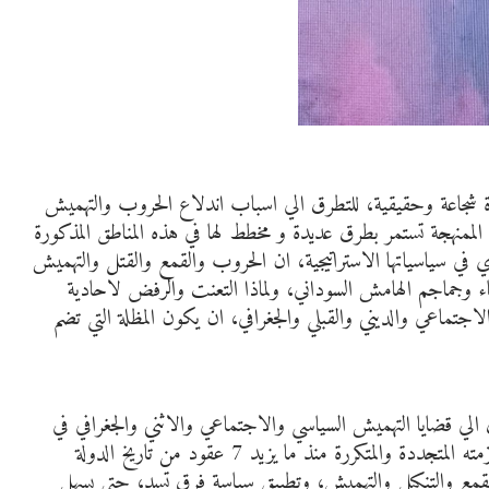
اءة شجاعة وحقيقية، للتطرق الي اسباب اندلاع الحروب والتهميش
ممنهجة تستمر بطرق عديدة و مخطط لها في هذه المناطق المذكورة
ي في سياسياتها الاستراتيجية، ان الحروب والقمع والقتل والتهميش
ماء وجماجم الهامش السوداني، ولماذا التعنت والرفض لاحادية
لاجتماعي والديني والقبلي والجغرافي، ان يكون المظلة التي تضم
ق الي قضايا التهميش السياسي والاجتماعي والاثني والجغرافي في
السودان، يكون هناك تجاهل، وانكار للواقع السوداني وازمته المتجددة والمتكررة منذ ما يزيد 7 عقود من تاريخ الدولة
القمع والتنكيل والتهميش، وتطبيق سياسة فرق تسد، حتي يسهل