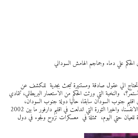
في الحكم علي دماء وجماجم الهامش السوداني
يرة، تحتاج الي عقول صادقة ومستنيرة تبحث بجدية للكشف عن
ستمر؟، والنخبة التي ورثت الحكم من الاستعمار البريطاني، تتمادي
 اقليم جنوب السودان سابقا، حاليا دولة جنوب السودان،
وجنوب كردفان ’’ جبال النوبة ‘‘ والنيل الارزق، اقليم الانقسنا، واخيرا الثورة التي اندلعت في اقليم دارفور ما بين 2002
ة ظاهرة للعيان حتي اليوم، ممثلة في معسكرات نزوح ولجوء في دول