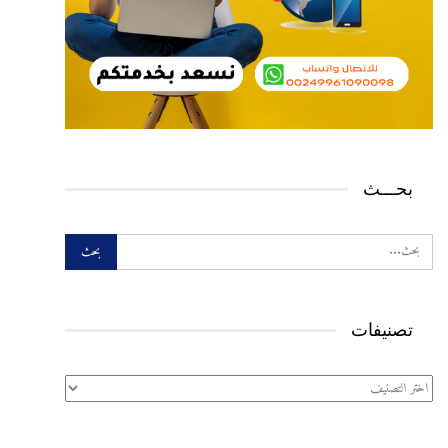
بحـــث
تصنيفات
تصنيفات