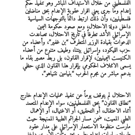
الفلسطيني من خلال الاستهداف المباشر وهو تنفيذ حكم
إعدام وما جرى يعني اقرار عقوبة الإعدام بحق مناضلين
فلسطينيين، وأن ذلك ارتبط دائماً بالتوجهات السياسية
داخل دولة الاحتلال، ومع صعود حكومة اليمين
الإسرائيلي الأشد تطرفاً في تاريخ الاحتلال، تصاعدت
الدعوات بقيادة الوزير المتطرف “بن غفير”، وأعضاء من
حزب الليكود، وإسرائيل بيتنا، وطيف متنوع من أعضاء
الكنيست اليمينيين، لإقرار القانون، بل ربط مصير بقاء ما
يسمى الائتلاف الحكومي بإقرار هذا القانون الذي حظي
بدعم مباشر من مجرم الحرب “بنيامين نتنياهو”.
الاحتلال لم يتوقف يوماً عن تنفيذ عمليات الإعدام خارج
“نطاق القانون” بحق الفلسطينيين، سواء الإعدام المتعمد
أثناء الاعتقال، أو التحقيق، أو الاغتيال، أو الإهمال
الطبي المميت، ضمن مسار الجرائم الطبية الممنهجة حيث
مارست منظومة الاستعمار الإسرائيلي على مدار عقود
طويلة سياسات إعدام بطيء بحق مئات الأسرى داخل