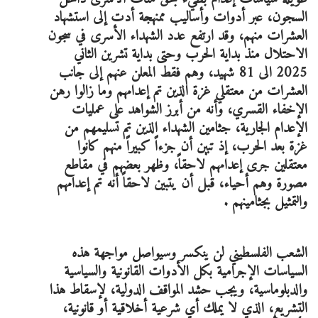
السجون، عبر أدوات وأساليب ممنهجة أدت إلى استشهاد
العشرات منهم، وقد ارتفع عدد الشهداء الأسرى في سجون
الاحتلال منذ بداية الحرب وحتى بداية تشرين الثاني
2025 الى 81 شهيد، وهم فقط المعلن عنهم إلى جانب
العشرات من معتقلي غزة الذين تم إعدامهم وما زالوا رهن
الإخفاء القسري، وأنه من أبرز الشواهد على عمليات
الإعدام الجارية، جثامين الشهداء الذين تم تسليمهم من
غزة بعد الحرب، إذ تبين أن جزءاً كبيراً منهم كانوا
معتقلين جرى إعدامهم لاحقاً، وظهر بعضهم في مقاطع
مصورة وهم أحياء، قبل أن يتبين لاحقاً أنه تم إعدامهم
والتمثيل بجثامينهم .
الشعب الفلسطيني لن ينكسر وسيواصل مواجهة هذه
السياسات الإجرامية بكل الأدوات القانونية والسياسية
والدبلوماسية، ويجب حشد المواقف الدولية، لإسقاط هذا
التشريع، الذي لا يملك أي شرعية أخلاقية أو قانونية،