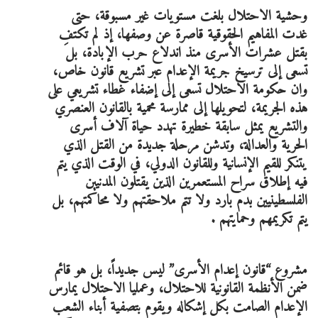
وحشية الاحتلال بلغت مستويات غير مسبوقة، حتى
غدت المفاهيم الحقوقية قاصرة عن وصفها، إذ لم تكتفِ
بقتل عشرات الأسرى منذ اندلاع حرب الإبادة، بل
تسعى إلى ترسيخ جريمة الإعدام عبر تشريع قانون خاص،
وان حكومة الاحتلال تسعى إلى إضفاء غطاء تشريعي على
هذه الجريمة، لتحويلها إلى ممارسة محمية بالقانون العنصري
والتشريع يمثل سابقة خطيرة تهدد حياة آلاف أسرى
الحرية والعدالة، وتدشن مرحلة جديدة من القتل الذي
يتنكر للقيم الإنسانية وللقانون الدولي، في الوقت الذي يتم
فيه إطلاق سراح المستعمرين الذين يقتلون المدنيين
الفلسطينيين بدم بارد ولا تتم ملاحقتهم ولا محاكمتهم، بل
يتم تكريمهم وحمايتهم .
مشروع “قانون إعدام الأسرى” ليس جديداً، بل هو قائم
ضمن الأنظمة القانونية للاحتلال، وعمليا الاحتلال يمارس
الإعدام الصامت بكل إشكاله ويقوم بتصفية أبناء الشعب