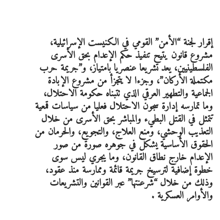
إقرار لجنة “الأمن” القومي في الكنيست الإسرائيلية،
مشروع قانون يتيح تنفيذ حكم الإعدام بحق الأسرى
الفلسطينيين، يعد تشريعا عنصريا بامتياز، و”جريمة حرب
مكتملة الأركان”، وجزءا لا يتجزأ من مشروع الإبادة
الجماعية والتطهير العرقي الذي تتبناه حكومة الاحتلال،
وما تمارسه إدارة سجون الاحتلال فعليا من سياسات قمعية
تتمثل في القتل البطيء والمباشر بحق الأسرى من خلال
التعذيب الوحشي، ومنع العلاج، والتجويع، والحرمان من
الحقوق الأساسية يشكل في جوهره صورة من صور
الإعدام خارج نطاق القانون، وما يجري ليس سوى
خطوة إضافية لترسيخ جريمة قائمة وممارسة منذ عقود،
وذلك من خلال “شرعنتها” عبر القوانين والتشريعات
والأوامر العسكرية .