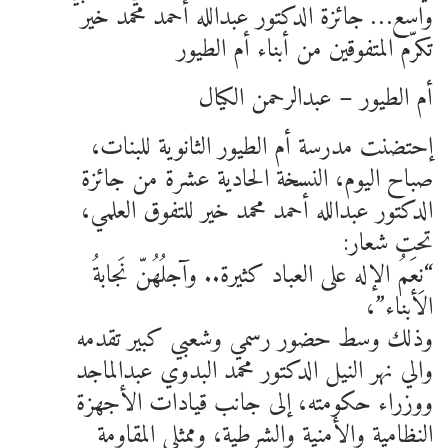
واسع… جائزة الدكتور عبدالله أحمد محمد خير
تكرّم المتفوقين من أبناء أم الطيور
أم الطيور – عبدالرحمن الكيال
إحتضنت مدرسة أم الطيور الثانوية للبنات،
صباح اليوم، النسخة الحادية عشرة من جائزة
الدكتور عبدالله أحمد محمد خير للتفوق العلمي،
تحت شعار:
“نِعَمُ الإله على العباد كثيرة.. وآجلُهُنّ نَجابةُ
الأبناء”،
وذلك وسط حضور رسمي وشعبي كبير تقدمه
والي نهر النيل الدكتور محمد البدوي عبدالماجد
ووزراء حكومته، إلى جانب قيادات الأجهزة
النظامية والأمنية والشرطية، وممثلي المقاومة