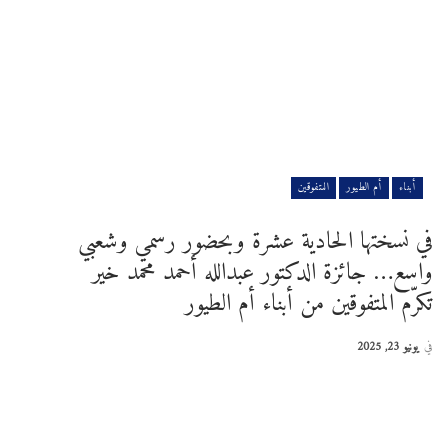
أبناء
أم الطيور
المتفوقين
في نسختها الحادية عشرة وبحضور رسمي وشعبي
واسع… جائزة الدكتور عبدالله أحمد محمد خير
تكرّم المتفوقين من أبناء أم الطيور
في
يونيو 23, 2025