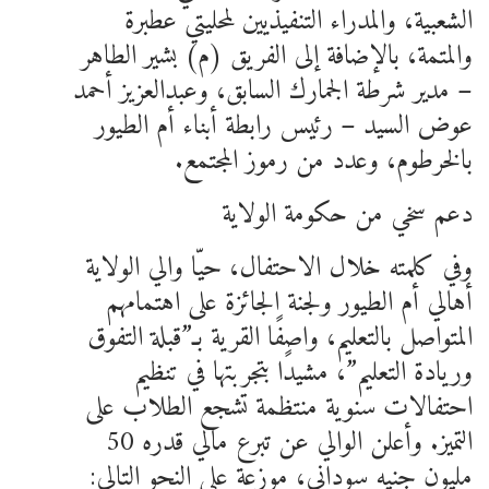
الشعبية، والمدراء التنفيذيين لمحليتي عطبرة
والمتمة، بالإضافة إلى الفريق (م) بشير الطاهر
– مدير شرطة الجمارك السابق، وعبدالعزيز أحمد
عوض السيد – رئيس رابطة أبناء أم الطيور
بالخرطوم، وعدد من رموز المجتمع.
دعم سخي من حكومة الولاية
وفي كلمته خلال الاحتفال، حيّا والي الولاية
أهالي أم الطيور ولجنة الجائزة على اهتمامهم
المتواصل بالتعليم، واصفًا القرية بـ”قبلة التفوق
وريادة التعليم”، مشيدًا بتجربتها في تنظيم
احتفالات سنوية منتظمة تشجع الطلاب على
التميز. وأعلن الوالي عن تبرع مالي قدره 50
مليون جنيه سوداني، موزعة على النحو التالي: