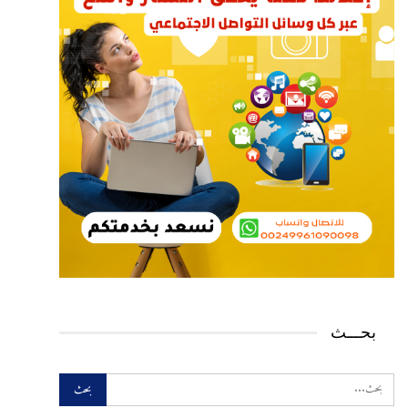
بحـــث