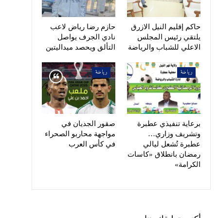
حاكم إقليم النيل الازرق
حازم رضا رياض لاعب
يلتقي رئيس المجلس
نادي الجرف يواصل
الاعلي للشباب والرياضة
التألق ويحصد ميداليتين
رياضة
رياضة
برعاية تنفيذي عطبرة
صقور الجديان في
وتشريف وزاري…
مواجهة محاربو الصحراء
عطبرة تُشعل ليالي
في كأس العرب
رمضان بانطلاق «كاسات
الكرامة»