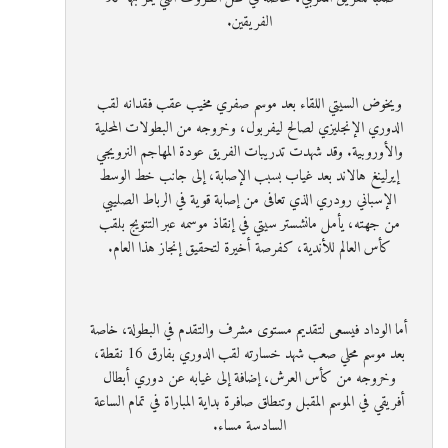
الفريقين.
ويخوض السيتي اللقاء بعد موسم صفري مخيب عقب فقدانه لقب
الدوري الإنجليزي لصالح ليفربول، وخروجه من البطولات المحلية
والأوروبية. وقد شهدت تدريبات الفريق عودة المهاجم النرويجي
إيرلينغ هالاند بعد غياب بسبب الإصابة، إلى جانب خط الوسط
الإسباني رودري الذي تعافى من إصابة قوية في الرباط الصليبي
من جهته، يأمل مانشستر سيتي في إنقاذ موسمه عبر التتويج بلقب
كأس العالم للأندية، كفرصة أخيرة لتحقيق إنجاز هذا العام.
أما الوداد فيسعى لتقديم مستوى مشرف والتقدم في البطولة، خاصة
بعد موسم محلي صعب شهد خسارته لقب الدوري بفارق 16 نقطة،
وخروجه من كأس العرش، إضافة إلى غيابه عن دوري أبطال
أفريقي في الموسم المقبل وتنطلق صافرة بداية المباراة في تمام الساعة
السادسة مساء.