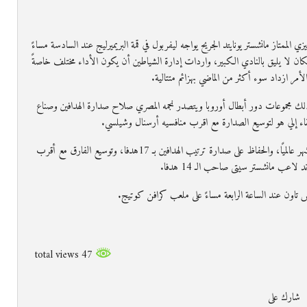
 الممتاز مانشستر يونايتد الجريح يواجه ليفربول في قمة البريميرليج عند السادسة مساءً
ي مكان لا يليق بالنادي الكبير، واردات إدارة الشياطين أن يكون الأداء مختلف خاصةً
أمر ازداد سوء أكثر من الماضي بهزائم متتالية.
ذلك مجموعات دور أبطال أوروبا ويتصدر نجمه المصري صلاح صدارة الهدافين وصناع
 ولقاء إلي هو لتوسيع الصدارة مع اقرب منافسيه أرسنال وشيلسي.
ويأمل محمد صلاح فى مواصلة كتابة أرقامه القياسية بالبطولة المحلية الأشهر عالميًا، والحفاظ على صدارة ترتيب الهدافين بـ 17هدفا، وتوسيع الفارق مع أقرب
لاعب مانشستر سيتى صاحب الـ 14 هدفا.
 تاون عند الساعة الرابعة مساءً على ملعب كرافن كوتيج.
47 total views
شارك على