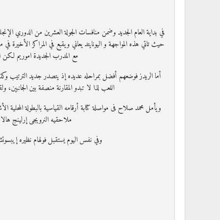
في بداية العام الجديد وضمن منافسات الجولة العشرين من الدوري الإنجليزي
حيث تاتي هذه المواجهة و اليونايتد يعاني ويقبع في المراكز الأخيرة ف
مع المدرب الجديدة اموريم لكن ال
أما الريدز فوضعهم أفضل بمراحله عديده إذ يتصدر جديد الترتيب وك
اللعب لذا لا تبدو المقارنة منصفة بين الجانبين،
ملاحقيه النرويجى إرلينج هالاند 
وفي نفس اليوم يستقبل فولهام نظيره إيبسوتش