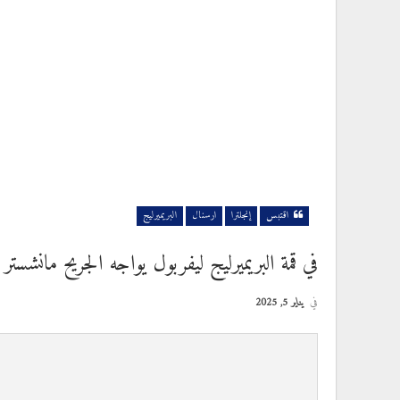
اقتبس
إنجلترا
ارسنال
البريميرليج
في قمة البريميرليج ليفربول يواجه الجريح مانشستر ي
في
يناير 5, 2025