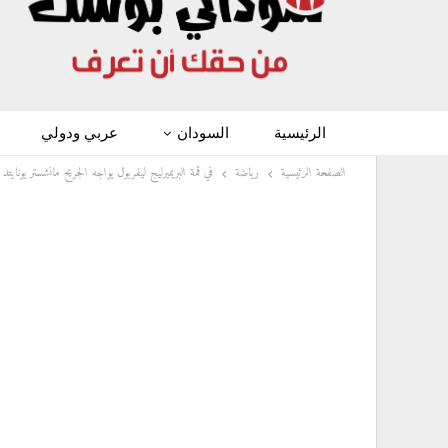
الرئيسية
السودان
عربي ودولي
الصفحة الرئيسية
رياضة
في قمة البريميرليج ليفربول يواجه الجريح مانشستر يونايتد