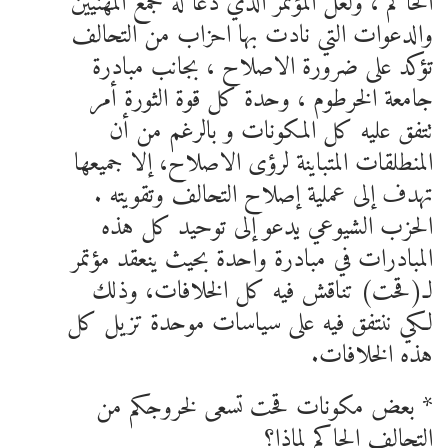
الحاكم ، ولعل المؤتمر الذي دعا له تجمع المهنيين
والدعوات التي نادت بها احزاب من التحالف
تؤكد على ضرورة الاصلاح ، بجانب مبادرة
جامعة الخرطوم ، وحدة كل قوة الثورة أمر
تتفق عليه كل المكونات و بالرغم من أن
المنطلقات المتباينة لرؤى الاصلاح، إلا جميعها
تهدف إلى عملية إصلاح التحالف وتقويته .
الحزب الشيوعي يدعو إلى توحيد كل هذه
المبادرات في مبادرة واحدة بحيث ينعقد مؤتمر
لـ(قحت) تناقش فيه كل الخلافات، وذلك
لكي ننتفق فيه على سياسات موحدة تزيل كل
هذه الخلافات.
* بعض مكونات قحت تسعى لخروجكم من
التحالف الحاكم لماذا؟