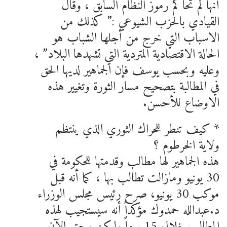
أنها لم تحاكم رموز النظام السابق ، وقال
القيادي بالحزب الشيوعي :” كذلك من
الاسباب التي خرج من أجلها الشباب هو
الحالة الاقتصادية المتردية التي تشهدها البلاد” ،
وعليه وبحسب يوسف فإن الجماهير لديها الحق
في المطالبة بتصحيح مسار الثورة وتغيير هذه
الاوضاع للأحسن.
* كيف تنطر للحراك الثوري الذي ينتظم
ولاية الخرطوم ؟
هذه الجماهير لها مطالب وقدمتها للحكومة في
30 يونيو ومازالت تطالب بها ، كما أنه قبل
موكب 30 يونيو، صرح رئيس مجلس الوزراء
د.عبدالله حمدوك مؤكداً أنه سيستجيب لهذه
المطالب خلال 15 يوماً ولكن وحتى الآن