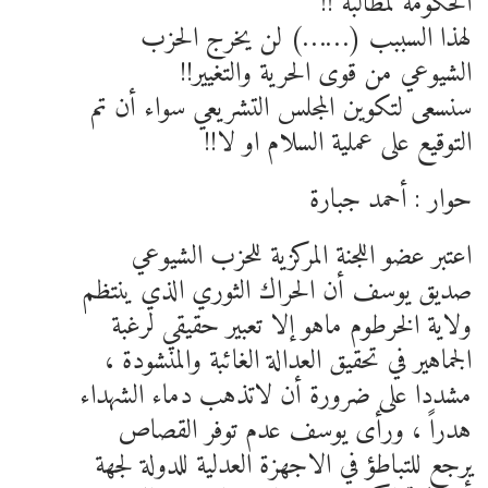
الحكومة لمطالبه !!
لهذا السببب (……) لن يخرج الحزب
الشيوعي من قوى الحرية والتغيير!!
سنسعى لتكوين المجلس التشريعي سواء أن تم
التوقيع على عملية السلام او لا!!
حوار : أحمد جبارة
اعتبر عضو اللجنة المركزية للحزب الشيوعي
صديق يوسف أن الحراك الثوري الذي ينتظم
ولاية الخرطوم ماهو إلا تعبير حقيقي لرغبة
الجماهير في تحقيق العدالة الغائبة والمنشودة ،
مشددا على ضرورة أن لاتذهب دماء الشهداء
هدراً ، ورأى يوسف عدم توفر القصاص
يرجع للتباطؤ في الاجهزة العدلية للدولة لجهة