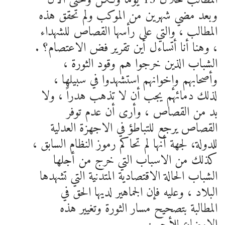
وبعد مضي شهرين من الموكب ولم تحقق هذه
المطالب ، والتي على رأسها القصاص للشهداء
، وهنا أنا أتساءل أين تقرير فض الاعتصام؟ .
الشباب الذين خرجوا هم وقود الثورة ،
وأصحابهم وإخوانهم استشهدوا في سبيلها ،
لذلك دمائهم يجب أن لا تذهب هدراً ، ولا
بد من القصاص ، وأرى أن عدم توفر
القصاص يرجع للتباطؤ في الاجهزة العدلية
للدولة، لجهة أنها لم تحاكم رموز النظام السابق ،
كذلك من الاسباب التي خرج من أجلها
الشباب الحالة الاقتصادية المتدنية التي تشهدها
البلاد ، وعليه فإن الجماهير لديها الحق في
المطالبة بتصحيح مسار الثورة وتغيير هذه
الاوضاع للأحسن .