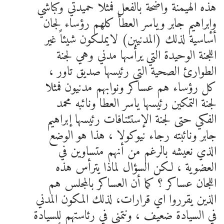
هذه الهيمنة واضحة بالفعل فمثلا حميدتي وكباشي
وإبراهيم جابر وياسر العطأ كلهم رؤساء لجان
أساسية لذلك (المدنيين) لايملكون شيئاً غير
اللجنة الوحيدة التي يرأسها مدني وهي لجنة
الطوارئ الصحية التي رئيسها صديق تاور ،
كل رؤساء هم عساكر ونوابهم مدنيون فمثلا
لجنة التمكين رئيسها ياسر العطا ونائبه محمد
الفكي حتى لجنة الإستئنافات رئيسها إبراهيم
جابر ونائبته رجاء نيوكولا ، هذا هو الوضع
الذي نعيشه بالرغم من أنهم متساوين في
العضوية ، لكن السؤال لماذا يترأس هذه
اللجان عساكر ؟ كما أن العساكر بالمجلس هم
الذين يقرروا اي قرارات، لذلك المكون المدني
في السيادة ضعيف ، ونتمنى في رئاستهم للسيادة