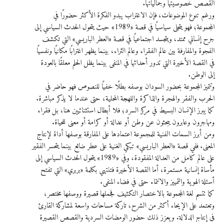
القصص خصوصيتها وجمالياتها.
ورغم تنوع الموضوعات، فإن الاغتراب يبدو الفكرة الأكثر حضورًا في
المجموعة؛ فهو يتجلى سياسيًا في قصة «1989» حيث يتحول الحدث السياسي إلى
جرح إنساني ممتد، ويتجسد اجتماعيًا في قصة «العطر الباريسي» التي تكشف
الفجوة والمفارفة بين عالم الفقراء وعالم الثراء، بينما يظهر اغترابًا مكانيًا ونفسيًا
في القصة الأخيرة التي تدور أحداثها في المنفى بينما يظل الحلم معلقًا بالعودة
إلى الوطن.
وتتميز المجموعة بحضور السودان بوصفه بطلًا خفيًا للنصوص فهو حاضر في
الحرب والفقر والهجرة والذاكرة واللهجة المحلية، حتى عندما لا يذكر مباشرة.
كما يبرز الإنسان البسيط في مركز السرد؛ فلا أبطال استثنائيين هنا، بل فقراء
ومهاجرون وعابرون يبحثون عن وطن أو عدالة أو كرامة أو معنى للحياة.
ومن أبرز السمات الفنية للمجموعة اعتمادها على المفارقة بوصفها أداة لإنتاج
المعنى. ففي قصة «العطر الباريسي» تبكي الغنية على عطر ضائع بينما يتحسر الفقير
على عالم كامل من العدالة المفقودة، وفي «1989» يتحول الحدث السياسي إلى
مأساة إنسانية مستمرة، أما القصة الأخيرة فتنتهي بكلمة «بربري» التي تفتح
أسئلة الهوية والتمييز والانتماء حتى في فضاء المنفى.
كما تتسم لغة المجموعة بالاختصار التكثيف فجملها قصيرة ووصفها مختصر،
وتعتمد على الإيحاء أكثر من الشرح، تاركة مساحات واسعة لمشاركة القارئ
في إنتاج الدلالة. ويعزز ذلك حضور الومضات السردية والقصص القصيرة