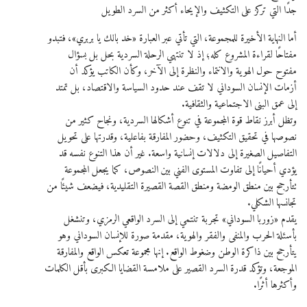
جدًا التي تركز على التكثيف والإيحاء أكثر من السرد الطويل
أما النهاية الأخيرة للمجموعة، التي تأتي عبر العبارة «خد بالك يا بربري»، فتبدو
مفتاحًا لقراءة المشروع كله؛ إذ لا تنتهي الرحلة السردية بحل بل بسؤال
مفتوح حول الهوية والانتماء والنظرة إلى الآخر، وكأن الكاتب يؤكد أن
أزمات الإنسان السوداني لا تقف عند حدود السياسة والاقتصاد، بل تمتد
إلى عمق البنى الاجتماعية والثقافية.
وتظل أبرز نقاط قوة المجموعة في تنوع أشكالها السردية، ونجاح كثير من
نصوصها في تحقيق التكثيف، وحضور المفارقة بفاعلية، وقدرتها على تحويل
التفاصيل الصغيرة إلى دلالات إنسانية واسعة. غير أن هذا التنوع نفسه قد
يؤدي أحيانًا إلى تفاوت المستوى الفني بين النصوص، كما يجعل المجموعة
تتأرجح بين منطق الومضة ومنطق القصة القصيرة التقليدية، فيضعف شيئًا من
تجانسها الشكلي.
يقدم «زوربا السوداني» تجربة تنتمي إلى السرد الواقعي الرمزي، وتنشغل
بأسئلة الحرب والمنفى والفقر والهوية، مقدمة صورة للإنسان السوداني وهو
يتأرجح بين ذاكرة الوطن وضغوط الواقع. إنها مجموعة تعكس الواقع والمفارقة
الموجعة، وتؤكد قدرة السرد القصير على ملامسة القضايا الكبرى بأقل الكلمات
وأكثرها أثرًا.