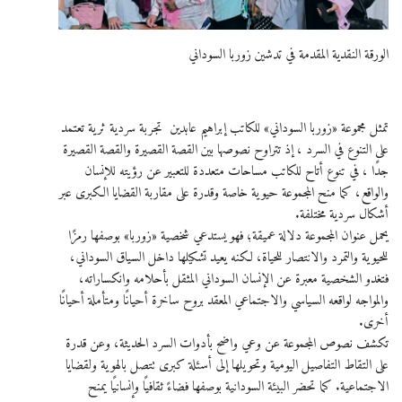
الورقة النقدية المقدمة في تدشين زوربا السوداني
تمثل مجموعة «زوربا السوداني» للكاتب إبراهيم عابدين تجربة سردية ثرية تعتمد
على التنوع في السرد ، إذ تتراوح نصوصها بين القصة القصيرة والقصة القصيرة
جدًا ، في تنوع أتاح للكاتب مساحات متعددة للتعبير عن رؤيته للإنسان
والواقع، كما منح المجموعة حيوية خاصة وقدرة على مقاربة القضايا الكبرى عبر
أشكال سردية مختلفة.
يحمل عنوان المجموعة دلالة عميقة؛ فهو يستدعي شخصية «زوربا» بوصفها رمزًا
للحيوية والتمرد والانتصار للحياة، لكنه يعيد تشكيلها داخل السياق السوداني،
فتغدو الشخصية معبرة عن الإنسان السوداني المثقل بأحلامه وانكساراته،
والمواجه لواقعه السياسي والاجتماعي المعقد بروح ساخرة أحيانًا ومتأملة أحيانًا
أخرى.
تكشف نصوص المجموعة عن وعي واضح بأدوات السرد الحديثة، وعن قدرة
على التقاط التفاصيل اليومية وتحويلها إلى أسئلة كبرى تتصل بالهوية ولقضايا
الاجتماعية. كما تحضر البيئة السودانية بوصفها فضاءً ثقافيًا وإنسانيًا يمنح