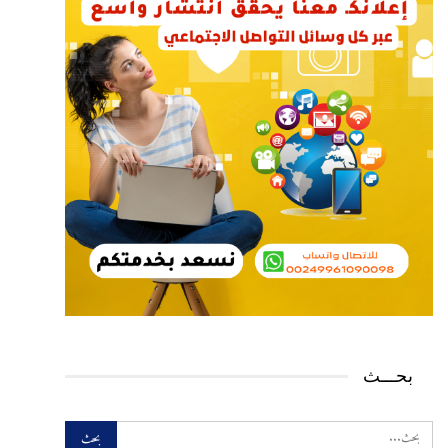
بحـــث