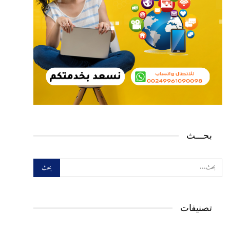
بحـــث
تصنيفات