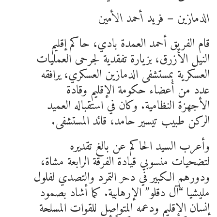
الدمازين – فريد أحمد الأمين
قام الفريق أحمد العمدة بادي، حاكم إقليم
النيل الأزرق، بزيارة تفقدية لجرحى العمليات
العسكرية بمستشفى الدمازين العسكري، يرافقه
عدد من أعضاء حكومة الإقليم وقادة
الأجهزة النظامية. وكان في استقباله العميد
الركن طبيب تيسير حامد، قائد المستشفى.
وأعرب السيد الحاكم عن بالغ تقديره
لتضحيات منسوبي قيادة الفرقة الرابعة مشاة،
ودورهم الكبير في دحر التمرد والتصدي لفلول
مليشيا “آل دقلو” الإرهابية. كما أشاد بصمود
إنسان الإقليم ودعمه المتواصل للقوات المسلحة