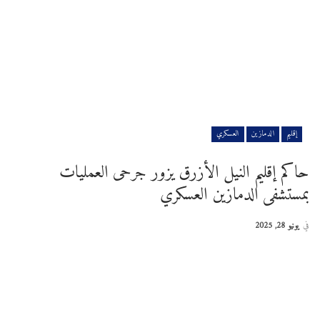
إقليم
الدمازين
العسكري
حاكم إقليم النيل الأزرق يزور جرحى العمليات
بمستشفى الدمازين العسكري
في
يونيو 28, 2025