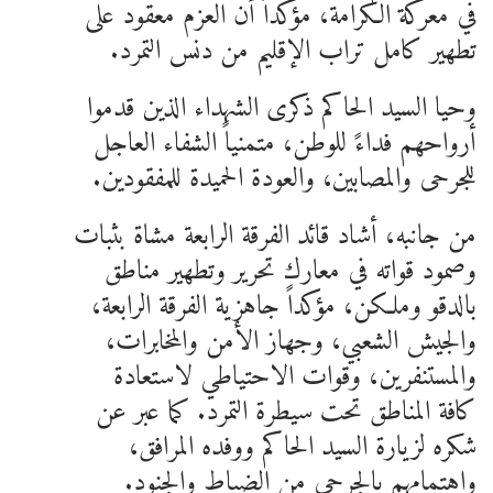
في معركة الكرامة، مؤكداً أن العزم معقود على
تطهير كامل تراب الإقليم من دنس التمرد.
وحيا السيد الحاكم ذكرى الشهداء الذين قدموا
أرواحهم فداءً للوطن، متمنياً الشفاء العاجل
للجرحى والمصابين، والعودة الحميدة للمفقودين.
من جانبه، أشاد قائد الفرقة الرابعة مشاة بثبات
وصمود قواته في معارك تحرير وتطهير مناطق
بالدقو وملكن، مؤكداً جاهزية الفرقة الرابعة،
والجيش الشعبي، وجهاز الأمن والمخابرات،
والمستنفرين، وقوات الاحتياطي لاستعادة
كافة المناطق تحت سيطرة التمرد. كما عبر عن
شكره لزيارة السيد الحاكم ووفده المرافق،
واهتمامهم بالجرحى من الضباط والجنود.