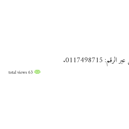
: 0117498715.
63 total views