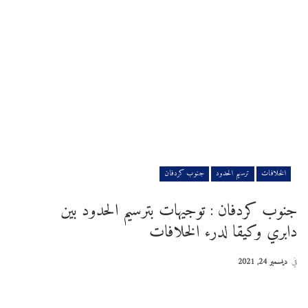
الخلافات
ترسيم الحدود
جنوب كردفان
جنوب كردفان : توجيهات بترسيم الحدود بين
دابري وكيقا لدرء الخلافات
في
ديسمبر 24, 2021