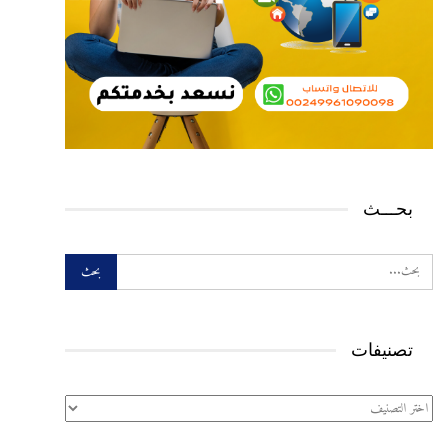
بحـــث
تصنيفات
تصنيفات