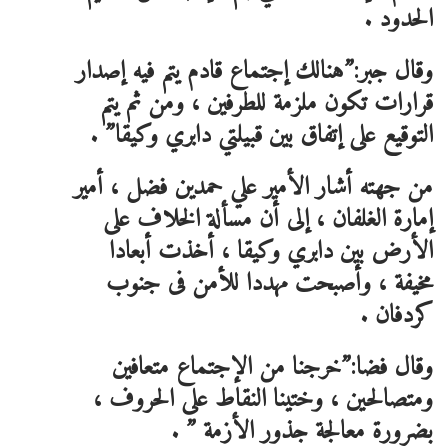
الحدود .
وقال جبر:”هنالك إجتماع قادم يتم فيه إصدار
قرارات تكون ملزمة للطرفين ، ومن ثم يتم
التوقيع على إتفاق بين قبيلتي دابري وكيقا” .
من جهته أشار الأمير علي حمدين فضل ، أمير
إمارة الغلفان ، إلى أن مسألة الخلاف على
الأرض بين دابري وكيقا ، أخذت أبعادا
مخيفة ، وأصبحت مهددا للأمن فى جنوب
كردفان .
وقال فضا:”خرجنا من الإجتماع متعافين
ومتصالحين ، وختينا النقاط على الحروف ،
بضرورة معالجة جذور الأزمة ” .