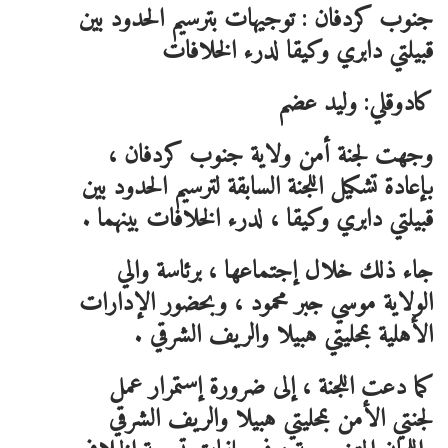
جنوب كردفان : توجيهات بترسيم الحدود بين
قبيلتي دابري وكيقا لدرء الخلافات
كادوقلي: وليد عضم
وجهت لجنة أمن ولاية جنوب كردفان ،
بإعادة تشكيل اللجنة السابقة لترسيم الحدود بين
قبيلتي دابري وكيقا ، لدرء الخلافات بينهما .
جاء ذلك خلال إجتماعها ، برئاسة والي
الولاية موسي جبر محمود ، وبحضور الإدارات
الأهلية بمحليتي هبيلا والريف الشرقي .
كما دعت اللجنة ، إلى ضرورة إستمرار عمل
لجنتي الأمن بمحليتي هبيلا والريف الشرقي