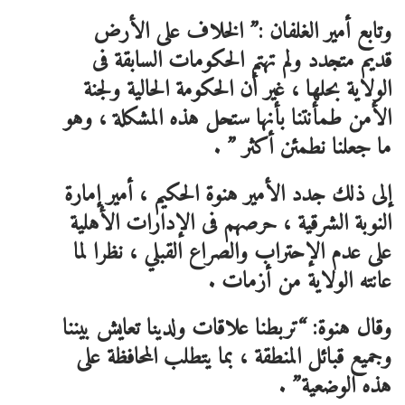
وتابع أمير الغلفان :” الخلاف على الأرض
قديم متجدد ولم تهتم الحكومات السابقة فى
الولاية بحلها ، غير أن الحكومة الحالية ولجنة
الأمن طمأنتنا بأنها ستحل هذه المشكلة ، وهو
ما جعلنا نطمئن أكثر ” .
إلى ذلك جدد الأمير هنوة الحكيم ، أمير إمارة
النوبة الشرقية ، حرصهم فى الإدارات الأهلية
على عدم الإحتراب والصراع القبلي ، نظرا لما
عانته الولاية من أزمات .
وقال هنوة: “تربطنا علاقات ولدينا تعايش بيننا
وجميع قبائل المنطقة ، بما يتطلب المحافظة على
هذه الوضعية” .